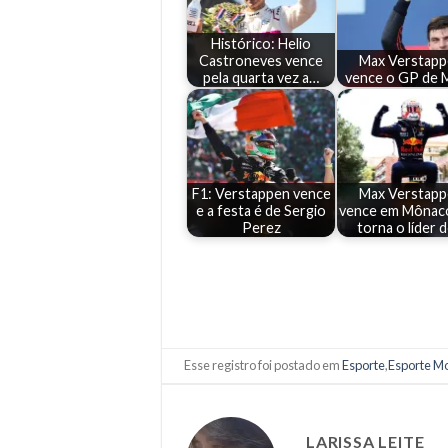
Histórico: Helio
Castroneves vence
Max Verstap
pela quarta vez a…
vence o GP de 
F1: Verstappen vence
Max Verstap
e a festa é de Sergio
vence em Mônaco
Perez
torna o líder 
Esse registro foi postado em
Esporte
,
Esporte Mo
LARISSA LEITE