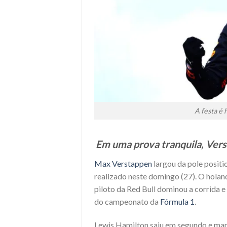
A festa é 
Em uma prova tranquila, Ver
Max Verstappen
largou da pole positi
realizado neste domingo (27). O holand
piloto da Red Bull dominou a corrida 
do campeonato da
Fórmula 1
.
Lewis Hamilton saiu em segundo e man