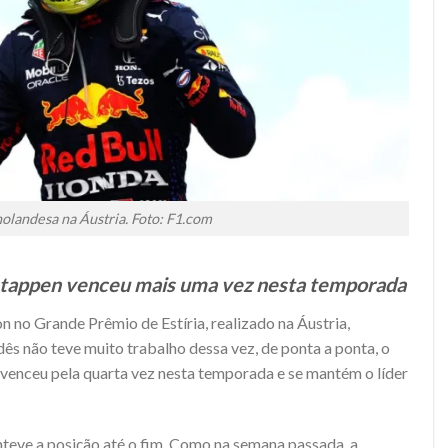
holandesa na Áustria. Foto: F1.com
stappen venceu mais uma vez nesta temporada
on no Grande Prêmio de Estíria, realizado na Áustria,
ês não teve muito trabalho dessa vez, de ponta a ponta, o
e venceu pela quarta vez nesta temporada e se mantém o líder
teve a posição até o fim. Como na semana passada, a