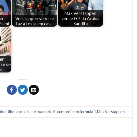
Max Verstappen
pen
Verstappen vence e
vence GP da Arábia
Miami
faz a festa em casa
Saudita
pen
 e se
do…
tor
,
Últimas notícias
e marcado
Automobilismo
,
formula 1
,
Max Verstappen
.