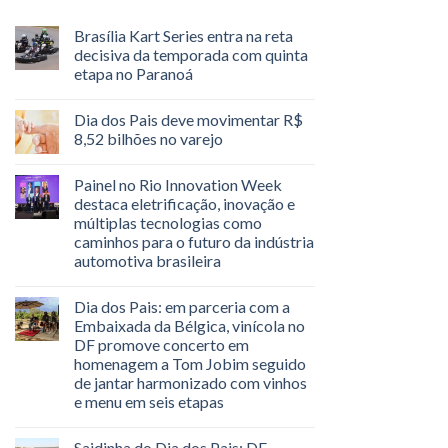
Brasília Kart Series entra na reta
decisiva da temporada com quinta
etapa no Paranoá
Dia dos Pais deve movimentar R$
8,52 bilhões no varejo
Painel no Rio Innovation Week
destaca eletrificação, inovação e
múltiplas tecnologias como
caminhos para o futuro da indústria
automotiva brasileira
Dia dos Pais: em parceria com a
Embaixada da Bélgica, vinícola no
DF promove concerto em
homenagem a Tom Jobim seguido
de jantar harmonizado com vinhos
e menu em seis etapas
Saidinha do Dia dos Pais: DF