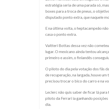
estratégia seria de uma parada só, mas
boxes para a troca de pneus, o objetivo
disputado ponto extra, que naquele mo
E na última volta, o heptacampeão não
casa o ponto extra.
Valtteri Bottas dessa vez não cometeu 
lugar. O mexicano ainda tentou alcanç
primeiro e assim, o finlandês conseguiu
O piloto do dia pela votação dos fãs da
de recuperação, na largada, houve um
precisou trocar o bico do carro e na vo
Leclerc não quis saber de ficar lá para
piloto da Ferrari ia ganhando posições
dia.