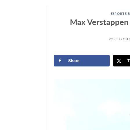
ESPORTE
,
E
Max Verstappen 
POSTED ON
Share
T