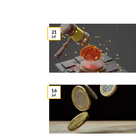
21
jul
16
jul