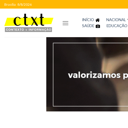
Skip
Brasília
8/8/2026
to
content
INÍCIO
NACIONAL
SAÚDE
EDUCAÇÃO