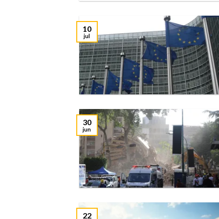
10
jul
30
jun
22