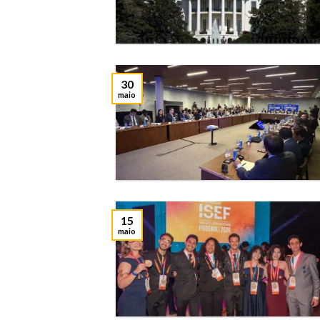
30
maio
15
maio