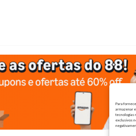
Para fornece
armazenar e/
tecnologias
exclusivos n
negativamen