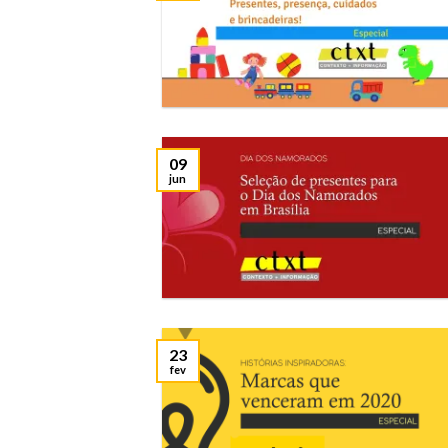
09
jun
23
fev