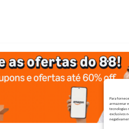
Para fornece
armazenar e/
tecnologias
exclusivos n
negativamen