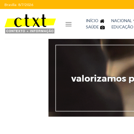
Skip
Brasília
8/7/2026
to
content
INÍCIO
NACIONAL
SAÚDE
EDUCAÇÃO