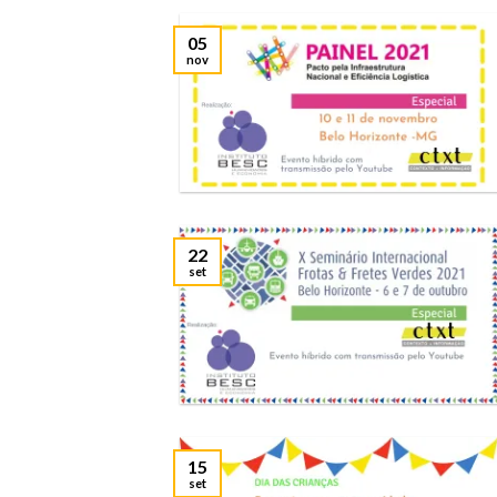
05
nov
22
set
15
set