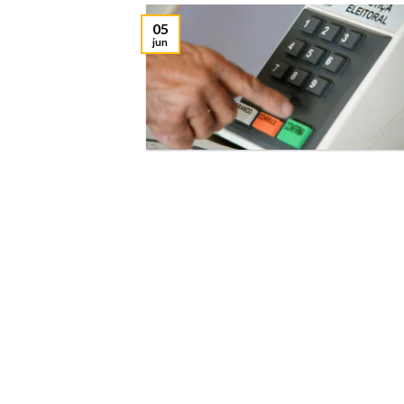
05
jun