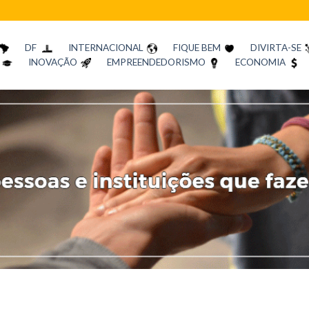
DF
INTERNACIONAL
FIQUE BEM
DIVIRTA-SE
INOVAÇÃO
EMPREENDEDORISMO
ECONOMIA