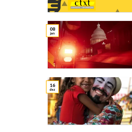
08
jan
16
dez