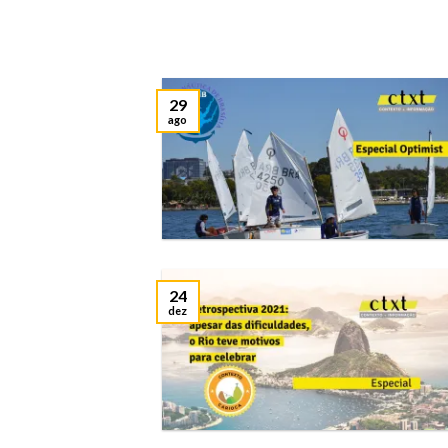
29
ago
24
dez