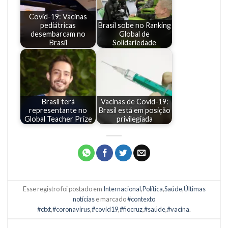
Covid-19: Vacinas
pediátricas
Brasil sobe no Ranking
desembarcam no
Global de
Brasil
Solidariedade
Brasil terá
Vacinas de Covid-19:
representante no
Brasil está em posição
Global Teacher Prize
privilegiada
Esse registro foi postado em
Internacional
,
Política
,
Saúde
,
Últimas
notícias
e marcado
#contexto
#ctxt
,
#coronavírus
,
#covid19
,
#fiocruz
,
#saúde
,
#vacina
.