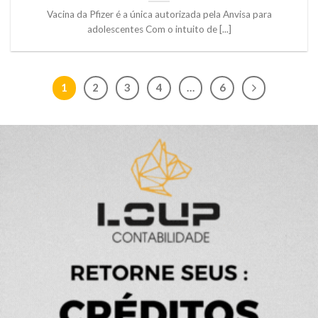
Vacina da Pfizer é a única autorizada pela Anvisa para
adolescentes Com o intuito de [...]
1
2
3
4
…
6