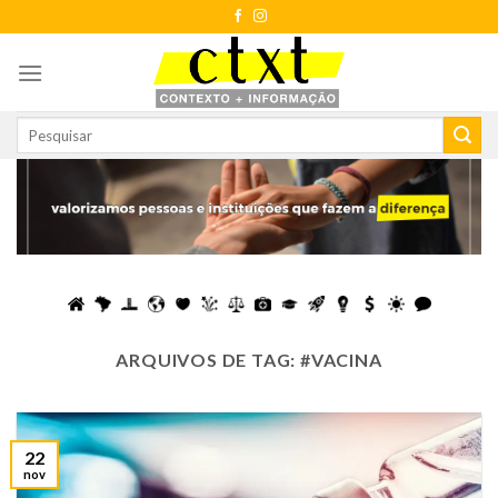
Skip
to
content
ARQUIVOS DE TAG:
#VACINA
22
nov