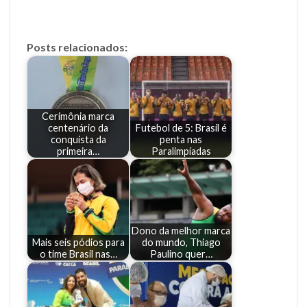
Posts relacionados:
Cerimônia marca
centenário da
Futebol de 5: Brasil é
conquista da
penta nas
primeira…
Paralimpíadas
Dono da melhor marca
Mais seis pódios para
do mundo, Thiago
o time Brasil nas…
Paulino quer…