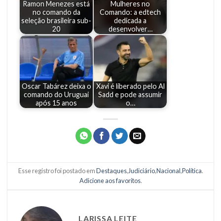
Ramon Menezes está
Mulheres no
no comando da
Comando: a edtech
seleção brasileira sub-
dedicada a
20
desenvolver…
Oscar Tabárez deixa o
Xavi é liberado pelo Al
comando do Uruguai
Sadd e pode assumir
após 15 anos
o…
Esse registro foi postado em
Destaques
,
Judiciário
,
Nacional
,
Política
.
Adicione aos favoritos
.
LARISSA LEITE