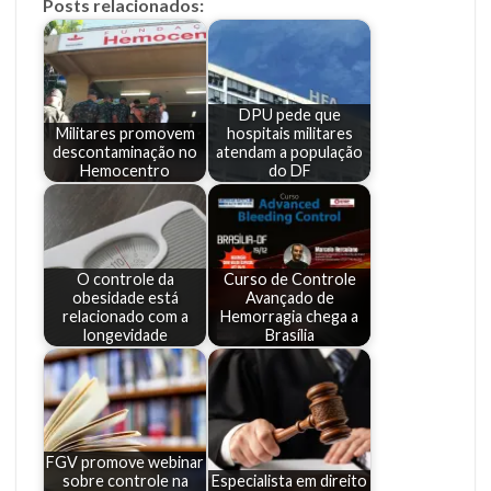
Posts relacionados:
DPU pede que
Militares promovem
hospitais militares
descontaminação no
atendam a população
Hemocentro
do DF
O controle da
Curso de Controle
obesidade está
Avançado de
relacionado com a
Hemorragia chega a
longevidade
Brasília
FGV promove webinar
sobre controle na
Especialista em direito