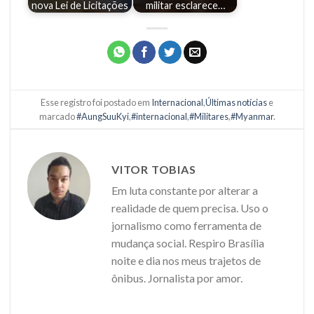
nova Lei de Licitações
militar esclarece…
Esse registro foi postado em
Internacional
,
Últimas notícias
e
marcado
#AungSuuKyi
,
#internacional
,
#Militares
,
#Myanmar
.
VITOR TOBIAS
Em luta constante por alterar a
realidade de quem precisa. Uso o
jornalismo como ferramenta de
mudança social. Respiro Brasília
noite e dia nos meus trajetos de
ônibus. Jornalista por amor.