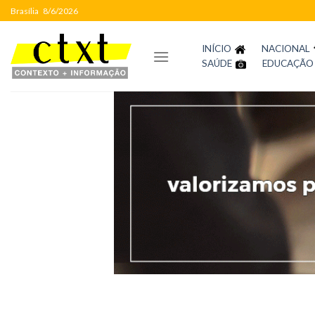
Skip
Brasília
8/6/2026
to
content
INÍCIO
NACIONAL
SAÚDE
EDUCAÇÃO