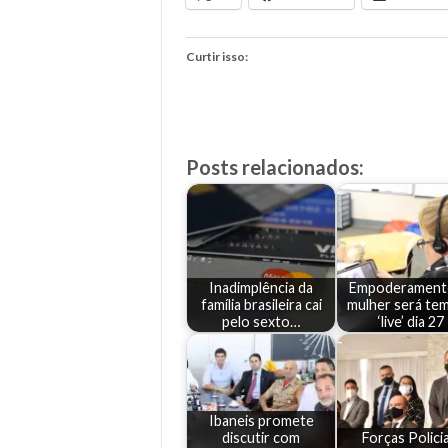
Curtir isso:
Posts relacionados:
Inadimplência da
Empoderament
família brasileira cai
mulher será te
pelo sexto…
‘live’ dia 27
Ibaneis promete
discutir com
Forças Policia