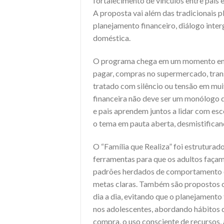
fortalecimento de vínculos entre pais 
A proposta vai além das tradicionais 
planejamento financeiro, diálogo inte
doméstica.
O programa chega em um momento em q
pagar, compras no supermercado, trans
tratado com silêncio ou tensão em muit
financeira não deve ser um monólogo d
e pais aprendem juntos a lidar com esc
o tema em pauta aberta, desmistifican
O “Família que Realiza” foi estrutura
ferramentas para que os adultos façam
padrões herdados de comportamento e
metas claras. Também são propostos 
dia a dia, evitando que o planejamento
nos adolescentes, abordando hábitos d
compra, o uso consciente de recursos,