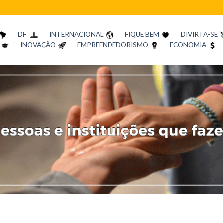
DF
INTERNACIONAL
FIQUE BEM
DIVIRTA-SE
INOVAÇÃO
EMPREENDEDORISMO
ECONOMIA