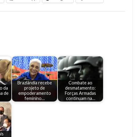
Brazlândia recebe
Combate ao
o da
projeto de
desmatamento:
ma de
empoderamento
Forças Armadas
feminino…
continuam na…
is