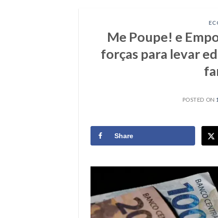
EC
Me Poupe! e Emp
forças para levar e
fa
POSTED ON
Share