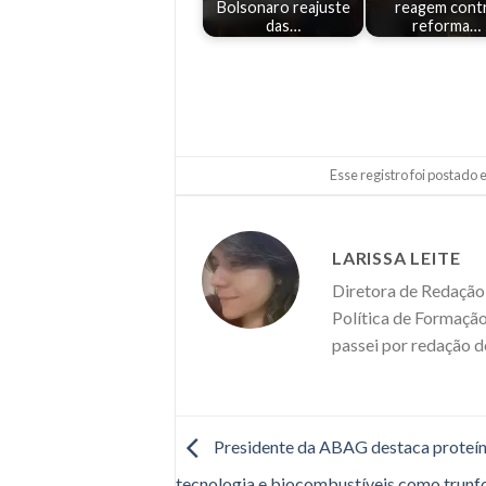
Bolsonaro reajuste
reagem cont
das…
reforma…
Esse registro foi postado
LARISSA LEITE
Diretora de Redação 
Política de Formação
passei por redação d
Presidente da ABAG destaca proteín
tecnologia e biocombustíveis como trunf