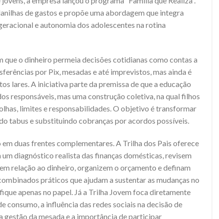
e jovens, a empresa lançou o programa “Família que Realiza”.
planilhas de gastos e propõe uma abordagem que integra
rgeracional e autonomia dos adolescentes na rotina
ue o dinheiro permeia decisões cotidianas como contas a
ferências por Pix, mesadas e até imprevistos, mas ainda é
os lares. A iniciativa parte da premissa de que a educação
os responsáveis, mas uma construção coletiva, na qual filhos
olhas, limites e responsabilidades. O objetivo é transformar
do tabus e substituindo cobranças por acordos possíveis.
do em duas frentes complementares. A Trilha dos Pais oferece
 um diagnóstico realista das finanças domésticas, revisem
m relação ao dinheiro, organizem o orçamento e definam
combinados práticos que ajudam a sustentar as mudanças no
 fique apenas no papel. Já a Trilha Jovem foca diretamente
e consumo, a influência das redes sociais na decisão de
 a gestão da mesada e a importância de participar