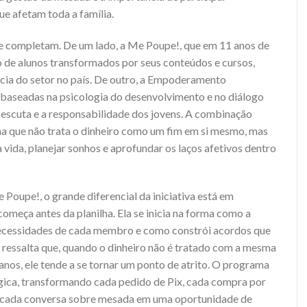
ue afetam toda a família.
se completam. De um lado, a Me Poupe!, que em 11 anos de
o de alunos transformados por seus conteúdos e cursos,
cia do setor no país. De outro, a Empoderamento
 baseadas na psicologia do desenvolvimento e no diálogo
a escuta e a responsabilidade dos jovens. A combinação
a que não trata o dinheiro como um fim em si mesmo, mas
vida, planejar sonhos e aprofundar os laços afetivos dentro
oupe!, o grande diferencial da iniciativa está em
omeça antes da planilha. Ela se inicia na forma como a
necessidades de cada membro e como constrói acordos que
 ressalta que, quando o dinheiro não é tratado com a mesma
anos, ele tende a se tornar um ponto de atrito. O programa
ógica, transformando cada pedido de Pix, cada compra por
u cada conversa sobre mesada em uma oportunidade de