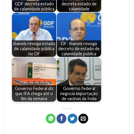
GDF decreta estado
decreta estado de
de calamidade pública
calamidade
Ibaneis revoga estado
DF: Ibaneis revoga
de calamidade pública
decreto de estado de
no DF
calamidade pública
Governo Federal diz
Governo federal
que IFA chega até o
negocia importação
fim da semana
de vacinas da Índia