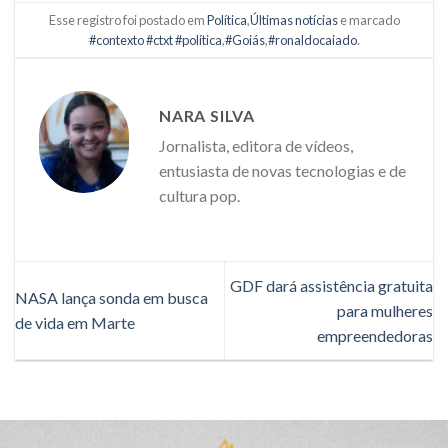
Esse registro foi postado em
Política
,
Últimas notícias
e marcado
#contexto #ctxt #política
,
#Goiás
,
#ronaldocaiado
.
NARA SILVA
Jornalista, editora de vídeos,
entusiasta de novas tecnologias e de
cultura pop.
GDF dará assistência gratuita
NASA lança sonda em busca
para mulheres
de vida em Marte
empreendedoras