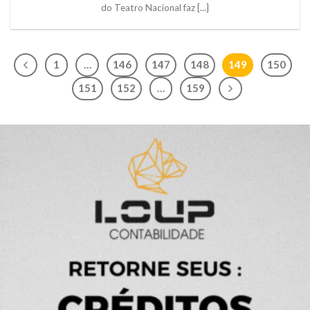
do Teatro Nacional faz [...]
1
…
146
147
148
149
150
151
152
…
159