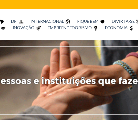
DF
INTERNACIONAL
FIQUE BEM
DIVIRTA-SE
INOVAÇÃO
EMPREENDEDORISMO
ECONOMIA