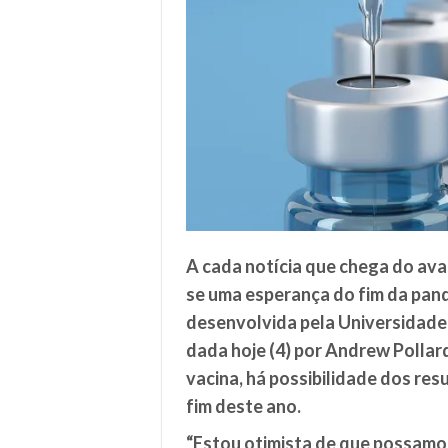
A cada notícia que chega do ava
se uma esperança do fim da pand
desenvolvida pela
Universidade
dada hoje (4) por
Andrew Pollar
vacina, há possibilidade dos re
fim deste ano.
“Estou otimista de que possamos