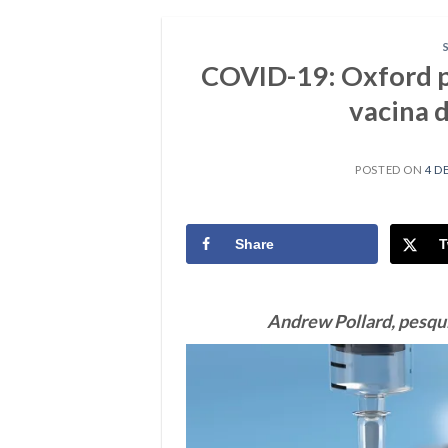
COVID-19: Oxford po
vacina 
POSTED ON
4 D
Share
T
Andrew Pollard,
pesqui