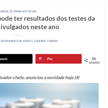
SAÚDE
,
ÚLTIMAS NOTÍCIAS
de ter resultados dos testes da
divulgados neste ano
E NOVEMBRO DE 2020
BY
GABRIEL TORRES
26
weet
Pin
SHARES
sador-chefe, anunciou a novidade hoje (4)