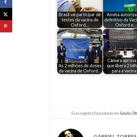
Brasil vai participar de
Anvisa autoriza
testes da vacina de
definitivo da Vac
Oxford…
Oxford e…
Câmara aprov
As 2 milhões de doses
que libera 2 bil
da vacina de Oxford…
para a vacin
Esse registro foi postado em
Saúde
,
Últ
GABRIEL TORRE