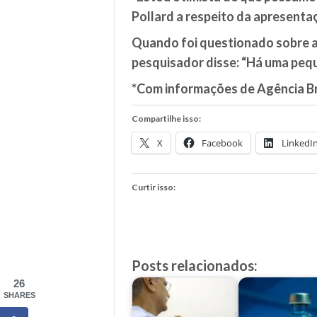
Pollard a respeito da apresenta
Quando foi questionado sobre a 
pesquisador disse: “Há uma peq
*Com informações de Agência Br
Compartilhe isso:
X
Facebook
LinkedI
Curtir isso:
Posts relacionados:
26
SHARES