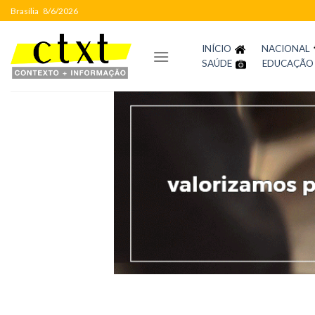
Skip
Brasília
8/6/2026
to
content
INÍCIO
NACIONAL
SAÚDE
EDUCAÇÃO