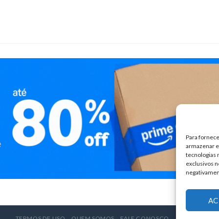
Para fornece
armazenar e/
tecnologias
exclusivos n
negativamen
AC
TERMOS DE USO
QUEM SOMOS
FALE CONOSCO
ANUNCIE