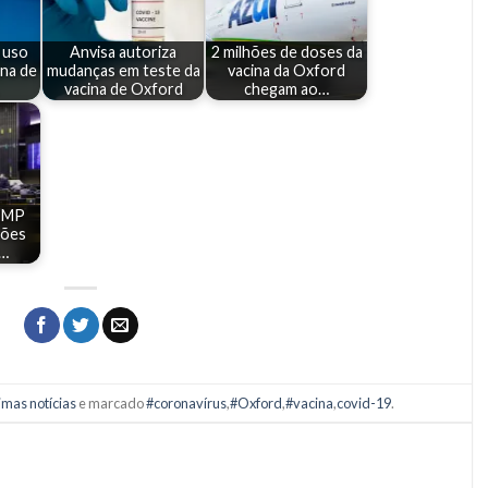
 uso
Anvisa autoriza
2 milhões de doses da
ina de
mudanças em teste da
vacina da Oxford
vacina de Oxford
chegam ao…
a MP
hões
a…
imas notícias
e marcado
#coronavírus
,
#Oxford
,
#vacina
,
covid-19
.
S