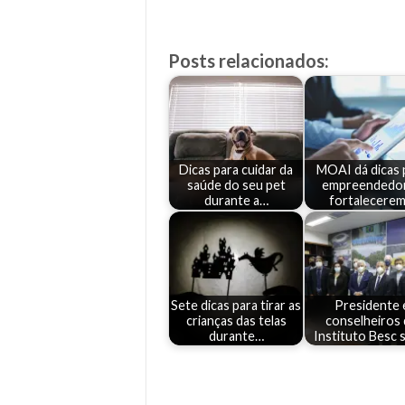
Posts relacionados:
Dicas para cuidar da
MOAI dá dicas 
saúde do seu pet
empreendedo
durante a…
fortalecere
Sete dicas para tirar as
Presidente 
crianças das telas
conselheiros
durante…
Instituto Besc