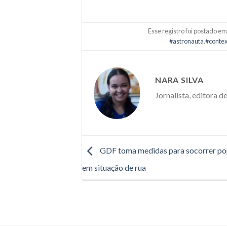
Esse registro foi postado e
#astronauta
,
#contex
NARA SILVA
Jornalista, editora d
GDF toma medidas para socorrer po
em situação de rua