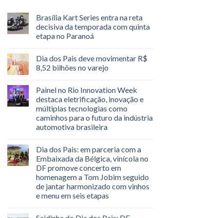
Brasília Kart Series entra na reta
decisiva da temporada com quinta
etapa no Paranoá
Dia dos Pais deve movimentar R$
8,52 bilhões no varejo
Painel no Rio Innovation Week
destaca eletrificação, inovação e
múltiplas tecnologias como
caminhos para o futuro da indústria
automotiva brasileira
Dia dos Pais: em parceria com a
Embaixada da Bélgica, vinícola no
DF promove concerto em
homenagem a Tom Jobim seguido
de jantar harmonizado com vinhos
e menu em seis etapas
Saidinha do Dia dos Pais: DF