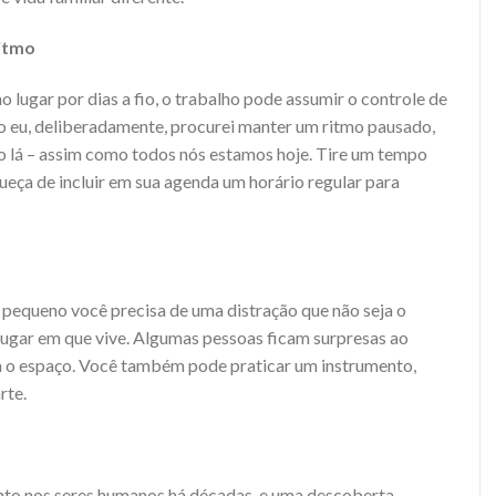
ritmo
lugar por dias a fio, o trabalho pode assumir o controle de
ço eu, deliberadamente, procurei manter um ritmo pausado,
o lá – assim como todos nós estamos hoje. Tire um tempo
queça de incluir em sua agenda um horário regular para
pequeno você precisa de uma distração que não seja o
lugar em que vive. Algumas pessoas ficam surpresas ao
ra o espaço. Você também pode praticar um instrumento,
rte.
nto nos seres humanos há décadas, e uma descoberta