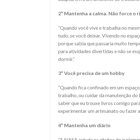
2º Mantenha a calma. Não force o 
“Quando você vive e trabalha no mesmo 
tudo, se você deixar. Vivendo no espa
porque sabia que passaria muito temp
para atividades divertidas e não se es
dormir.”
3º Você precisa de um hobby
“Quando fica confinado em um espaço 
trabalho, ou cuidar da manutenção do 
saber que eu trouxe livros comigo pa
experimentar um artesanato ou fazer a
4º Mantenha um diário
“A NASA estuda os efeitos do isolame