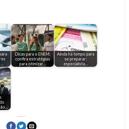
para
Dicas para o ENEM:
Ainda há tempo para
res
confira estratégias
se preparar:
m…
para otimizar…
especialista…
e
 do
 são…