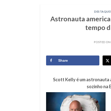
DESTAQUE
Astronauta america
tempo d
POSTED O
Share
Scott Kelly é um astronaut
sozinho na E