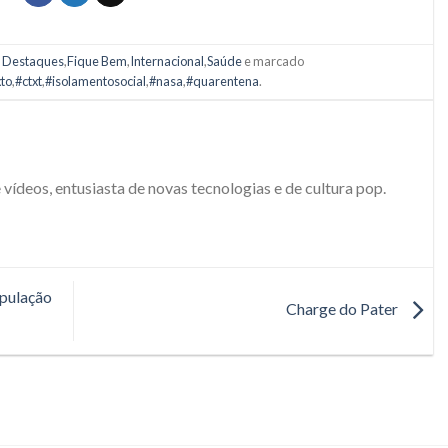
m
Destaques
,
Fique Bem
,
Internacional
,
Saúde
e marcado
to
,
#ctxt
,
#isolamentosocial
,
#nasa
,
#quarentena
.
e vídeos, entusiasta de novas tecnologias e de cultura pop.
pulação
Charge do Pater