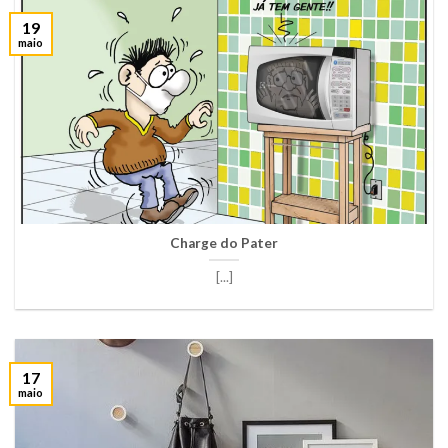
19
maio
Charge do Pater
[...]
17
maio