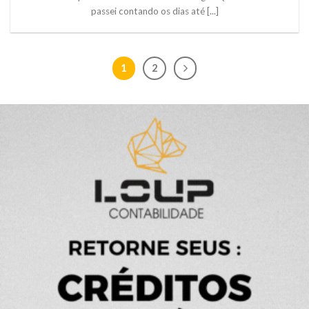
passei contando os dias até [...]
1
2