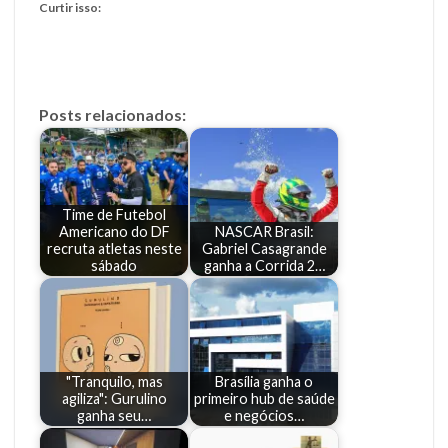
Curtir isso:
Posts relacionados:
Time de Futebol
Americano do DF
NASCAR Brasil:
recruta atletas neste
Gabriel Casagrande
sábado
ganha a Corrida 2…
"Tranquilo, mas
Brasília ganha o
agiliza": Gurulino
primeiro hub de saúde
ganha seu…
e negócios…