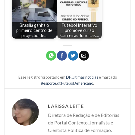
Brasília ganha o
Futebol Interativo
primeiro centro de
promove curso
projeção de…
Carreiras Jurídicas…
Esse registro foi postado em
DF
,
Últimas notícias
e marcado
#esporte
,
df
,
Futebol Americano
.
LARISSA LEITE
Diretora de Redação e de Editorias
do Portal Contexto. Jornalista e
Cientista Política de Formação.