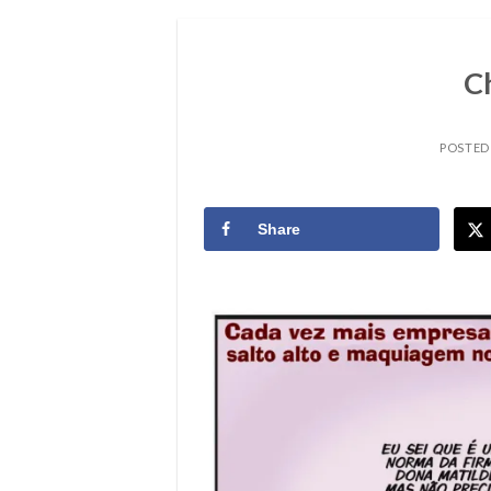
C
POSTED
Share