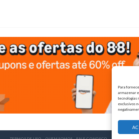
Para fornece
armazenar e/
tecnologias
exclusivos n
negativamen
AC
TERMOS DE USO
QUEM SOMOS
FALE CONOSCO
ANUNCIE