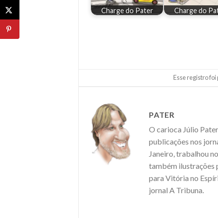
Charge do Pater
Charge do Pa
Esse registro fo
PATER
O carioca Júlio Pate
publicações nos jorn
Janeiro, trabalhou n
também ilustrações
para Vitória no Espí
jornal A Tribuna.