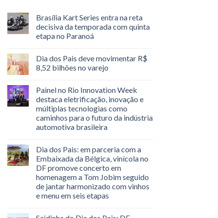
Brasília Kart Series entra na reta
decisiva da temporada com quinta
etapa no Paranoá
Dia dos Pais deve movimentar R$
8,52 bilhões no varejo
Painel no Rio Innovation Week
destaca eletrificação, inovação e
múltiplas tecnologias como
caminhos para o futuro da indústria
automotiva brasileira
Dia dos Pais: em parceria com a
Embaixada da Bélgica, vinícola no
DF promove concerto em
homenagem a Tom Jobim seguido
de jantar harmonizado com vinhos
e menu em seis etapas
Saidinha do Dia dos Pais: DF