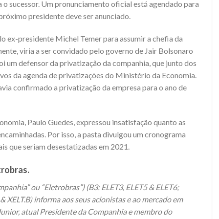
ra o sucessor. Um pronunciamento oficial está agendado para
 próximo presidente deve ser anunciado.
elo ex-presidente Michel Temer para assumir a chefia da
nte, viria a ser convidado pelo governo de Jair Bolsonaro
foi um defensor da privatização da companhia, que junto dos
alvos da agenda de privatizações do Ministério da Economia.
avia confirmado a privatização da empresa para o ano de
onomia, Paulo Guedes, expressou insatisfação quanto as
encaminhadas. Por isso, a pasta divulgou um cronograma
ais que seriam desestatizadas em 2021.
trobras.
Companhia” ou “Eletrobras”) (B3: ELET3, ELET5 & ELET6;
 XELT.B) informa aos seus acionistas e ao mercado em
a Junior, atual Presidente da Companhia e membro do