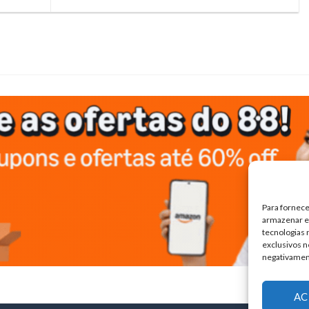
Para fornece
armazenar e/
tecnologias
exclusivos n
negativamen
AC