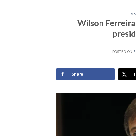
NA
Wilson Ferreira
presid
POSTED ON
2
Share
T