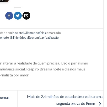
postado em
Nacional
,
Últimas notícias
e marcado
ronorte
,
#MinistériodaEconomia
,
privatização
.
r alterar a realidade de quem precisa. Uso o jornalismo
udança social. Respiro Brasília noite e dia nos meus
ornalista por amor.
Mais de 2,4 milhões de estudantes realizaram a
poemas
segunda prova do Enem