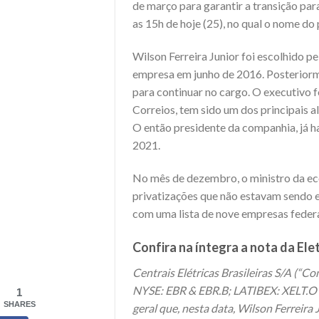
de março para garantir a transição pa
as 15h de hoje (25), no qual o nome do
Wilson Ferreira Junior foi escolhido p
empresa em junho de 2016. Posteriorme
para continuar no cargo. O executivo 
Correios, tem sido um dos principais 
O então presidente da companhia, já h
2021.
No mês de dezembro, o ministro da ec
privatizações que não estavam sendo 
com uma lista de nove empresas feder
Confira na íntegra a nota da Ele
Centrais Elétricas Brasileiras S/A (“
NYSE: EBR & EBR.B; LATIBEX: XELT.O &
1
SHARES
geral que, nesta data, Wilson Ferreir