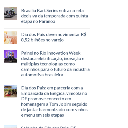
Brasília Kart Series entra na reta
decisiva da temporada com quinta
etapa no Paranoá
Dia dos Pais deve movimentar R$
8,52 bilhões no varejo
Painel no Rio Innovation Week
destaca eletrificação, inovação e
múltiplas tecnologias como
caminhos para o futuro da indústria
automotiva brasileira
Dia dos Pais: em parceria com a
Embaixada da Bélgica, vinícola no
DF promove concerto em
homenagem a Tom Jobim seguido
de jantar harmonizado com vinhos
e menu em seis etapas
Saidinha do Dia dos Pais: DF