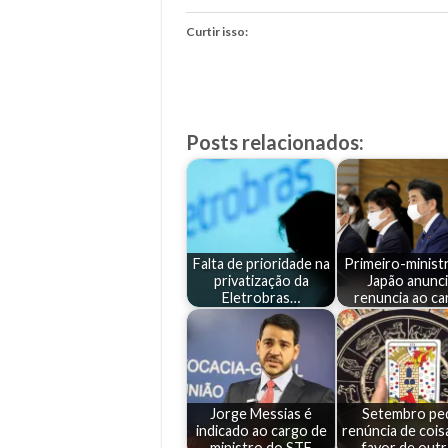
Curtir isso:
Posts relacionados:
Falta de prioridade na
Primeiro-minist
privatização da
Japão anunc
Eletrobras…
renuncia ao ca
Jorge Messias é
Setembro pe
indicado ao cargo de
renúncia de cois
ministro do STF
favor de outr