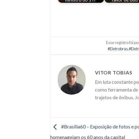
Esse registro foi 
#Eletrobras
,
#Elet
VITOR TOBIAS
Em luta constante po
como ferramenta de m
trajetos de ônibus. J
#Brasília60 – Exposição de fotos e 
homenageiam os 60 anos da capital