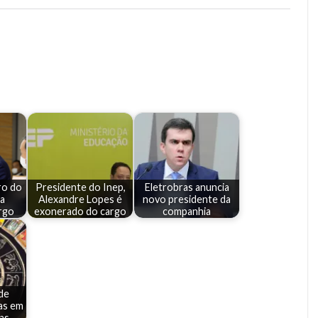
ro do
Presidente do Inep,
Eletrobras anuncia
ia
Alexandre Lopes é
novo presidente da
rgo
exonerado do cargo
companhia
de
as em
as