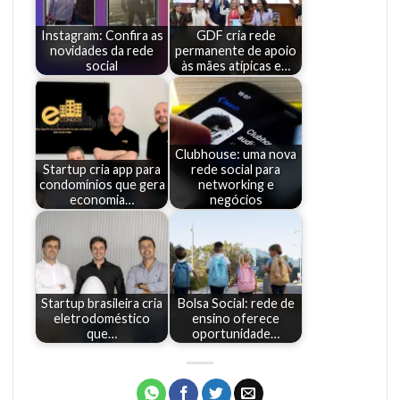
Instagram: Confira as
GDF cria rede
novidades da rede
permanente de apoio
social
às mães atípicas e…
Clubhouse: uma nova
Startup cria app para
rede social para
condomínios que gera
networking e
economia…
negócios
Startup brasileira cria
Bolsa Social: rede de
eletrodoméstico
ensino oferece
que…
oportunidade…