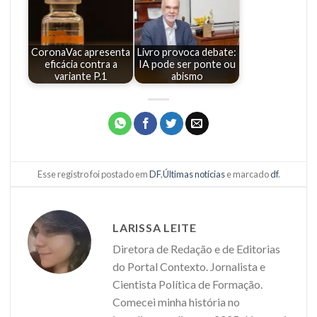
CoronaVac apresenta
Livro provoca debate:
eficácia contra a
IA pode ser ponte ou
variante P.1
abismo
Esse registro foi postado em
DF
,
Últimas notícias
e marcado
df
.
LARISSA LEITE
Diretora de Redação e de Editorias
do Portal Contexto. Jornalista e
Cientista Política de Formação.
Comecei minha história no