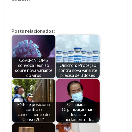
Posts relacionados:
Covid-19: OMS
convoca reunião
Ômicron: Proteção
sobre nova variante
contra nova variante
do vírus
precisa de 3 doses
FNP se posiciona
Olimpíadas:
contra o
Organização não
cancelamento do
descarta
Censo 2021
cancelamento de…