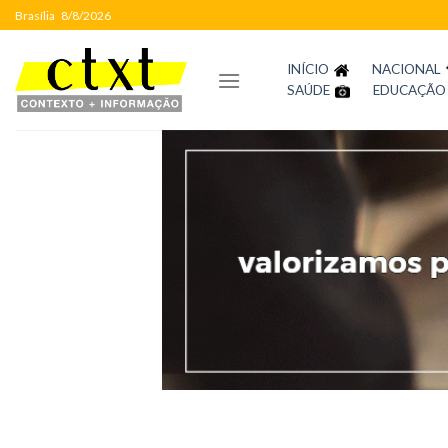
Skip
Brasília
8/8/2026
to
content
INÍCIO
NACIONAL
SAÚDE
EDUCAÇÃO