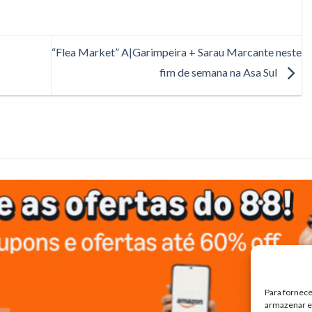
“Flea Market” A|Garimpeira + Sarau Marcante neste
fim de semana na Asa Sul
Para fornece
armazenar e/