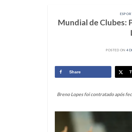
ESPOR
Mundial de Clubes: P
POSTED ON
4 D
Share
T
Breno Lopes foi contratado após fec