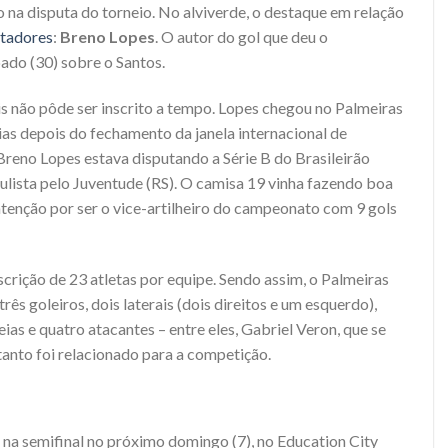
o na disputa do torneio. No alviverde, o destaque em relação
rtadores
:
Breno Lopes
. O autor do gol que deu o
ado (30) sobre o Santos.
is não pôde ser inscrito a tempo. Lopes chegou no Palmeiras
ias depois do fechamento da janela internacional de
 Breno Lopes estava disputando a Série B do Brasileirão
ulista pelo Juventude (RS). O camisa 19 vinha fazendo boa
enção por ser o vice-artilheiro do campeonato com 9 gols
scrição de 23 atletas por equipe. Sendo assim, o Palmeiras
ês goleiros, dois laterais (dois direitos e um esquerdo),
eias e quatro atacantes – entre eles, Gabriel Veron, que se
tanto foi relacionado para a competição.
 na semifinal no próximo domingo (7), no Education City