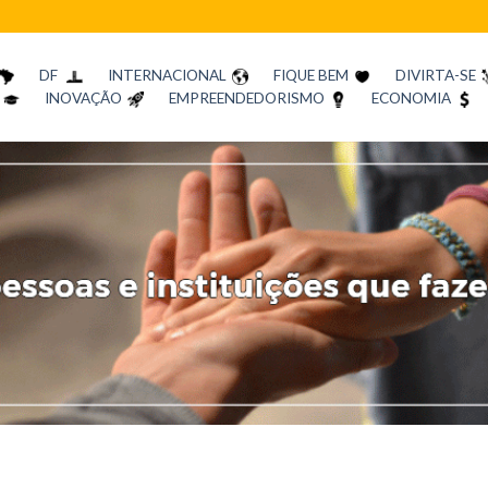
DF
INTERNACIONAL
FIQUE BEM
DIVIRTA-SE
INOVAÇÃO
EMPREENDEDORISMO
ECONOMIA