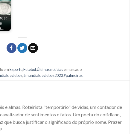
bes:
a
os…
ado em
Esporte
,
Futebol
,
Últimas notícias
e marcado
dialdeclubes
,
#mundialdeclubes2020
,
#palmeiras
.
S
s e almas. Roteirista "temporário" de vidas, um contador de
e canalizador de sentimentos e fatos. Um poeta do cotidiano,
 que busca justificar o significado do próprio nome. Prazer,
!