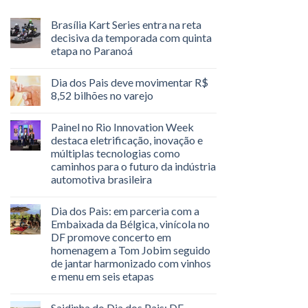
Brasília Kart Series entra na reta
decisiva da temporada com quinta
etapa no Paranoá
Dia dos Pais deve movimentar R$
8,52 bilhões no varejo
Painel no Rio Innovation Week
destaca eletrificação, inovação e
múltiplas tecnologias como
caminhos para o futuro da indústria
automotiva brasileira
Dia dos Pais: em parceria com a
Embaixada da Bélgica, vinícola no
DF promove concerto em
homenagem a Tom Jobim seguido
de jantar harmonizado com vinhos
e menu em seis etapas
Saidinha do Dia dos Pais: DF