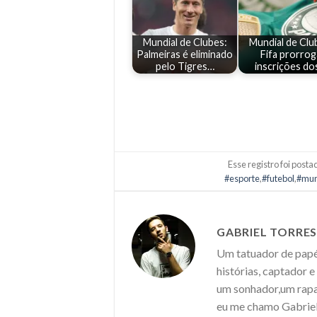
Mundial de Clubes:
Mundial de Clu
Palmeiras é eliminado
Fifa prorrog
pelo Tigres…
inscrições d
Esse registro foi post
#esporte
,
#futebol
,
#mun
GABRIEL TORRE
Um tatuador de papéi
histórias, captador 
um sonhador,um rapaz
eu me chamo Gabriel