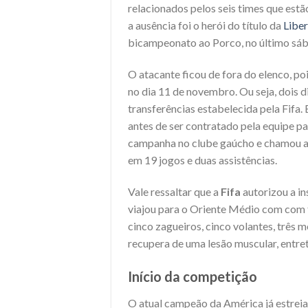
relacionados pelos seis times que estã
a ausência foi o herói do título da
Libe
bicampeonato ao Porco, no último sáb
O atacante ficou de fora do elenco, po
no dia 11 de novembro. Ou seja, dois d
transferências estabelecida pela Fifa.
antes de ser contratado pela equipe pa
campanha no clube gaúcho e chamou at
em 19 jogos e duas assistências.
Vale ressaltar que a
Fifa
autorizou a in
viajou para o Oriente Médio com com tr
cinco zagueiros, cinco volantes, três m
recupera de uma lesão muscular, entre
Início da competição
O atual campeão da América já estreia