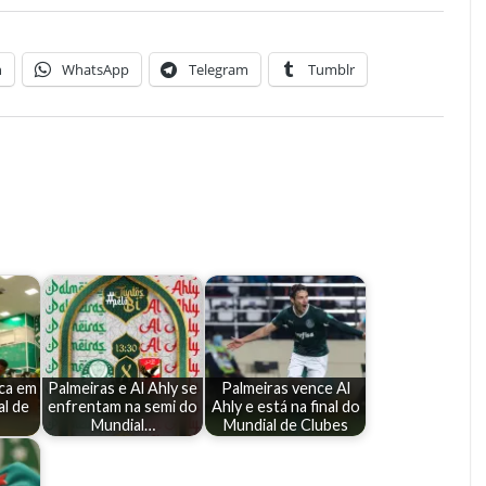
n
WhatsApp
Telegram
Tumblr
ca em
Palmeiras e Al Ahly se
Palmeiras vence Al
al de
enfrentam na semi do
Ahly e está na final do
Mundial…
Mundial de Clubes