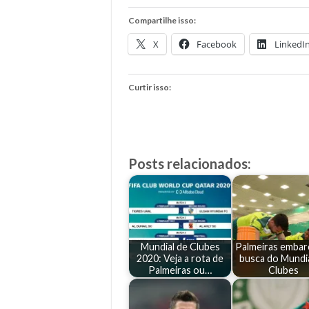
Compartilhe isso:
X
Facebook
LinkedI
Curtir isso:
Posts relacionados:
Mundial de Clubes
Palmeiras embar
2020: Veja a rota de
busca do Mundi
Palmeiras ou…
Clubes