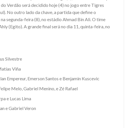
do Verdão será decidido hoje (4) no jogo entre Tigres
l). No outro lado da chave, a partida que define o
na segunda-feira (8), no estádio Ahmad Bin Ali. O time
Ahly (Egito). A grande final será no dia 11, quinta-feira, no
us Silvestre
atías Viña
lan Empereur, Emerson Santos e Benjamin Kuscevic
 Felipe Melo, Gabriel Menino, e Zé Rafael
rpa e Lucas Lima
ian e Gabriel Veron