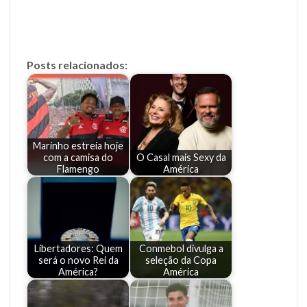
Posts relacionados:
Marinho estreia hoje
com a camisa do
O Casal mais Sexy da
Flamengo
América
Libertadores: Quem
Conmebol divulga a
será o novo Rei da
seleção da Copa
América?
América