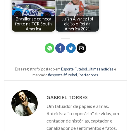
Brasiliense começa
Julián Álvarez foi
forte na TCR South
eleito o Rei da
America
América 2021
Esse registro foi postado em
Esporte
,
Futebol
,
Últimas notícias
e
marcado
#esporte
,
#futebol
,
libertadores
.
GABRIEL TORRES
Um tatuador de papéis e almas.
Roteirista "temporário" de vidas, um
contador de histórias, captador e
canalizador de sentimentos e fatos.