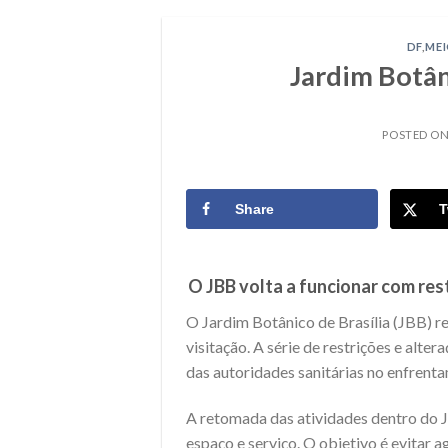
DF
,
MEI
Jardim Botân
POSTED O
Share
T
O JBB volta a funcionar com res
O Jardim Botânico de Brasília (JBB) re
visitação. A série de restrições e alter
das autoridades sanitárias no enfrent
A retomada das atividades dentro do J
espaço e serviço. O objetivo é evitar 