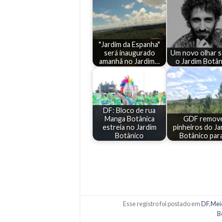
"Jardim da Espanha"
será inaugurado
Um novo olhar 
amanhã no Jardim…
o Jardim Botân
DF: Bloco de rua
Manga Botânica
GDF remov
estreia no Jardim
pinheiros do Ja
Botânico
Botânico par
Esse registro foi postado em
DF
,
Mei
B