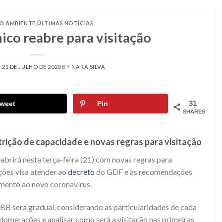
O AMBIENTE
,
ÚLTIMAS NOTÍCIAS
ico reabre para visitação
N
21 DE JULHO DE 2020
BY
NARA SILVA
31
weet
Pin
SHARES
trição de capacidade e novas regras para visitação
abrirá nesta terça-feira (21) com novas regras para
ações visa atender ao
decreto
do GDF e às recomendações
amento ao novo coronavírus.
BB será gradual, considerando as particularidades de cada
aglomerações e analisar como será a visitação nas primeiras