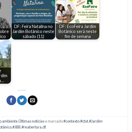
DF: Feira Natalina no
DF: EcoFeira Jardim
sobre
Jardim Botânico neste
Botânico será neste
ico
sábado (11)
fim de semana
e
rdim
a…
o ambiente
,
Últimas notícias
e marcado
#contexto #ctxt
,
#Jardim
otânico
,
#JBB
,
#reabertura
,
df
.