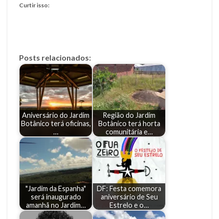
Curtir isso:
Posts relacionados:
Aniversário do Jardim
Região do Jardim
Botânico terá oficinas,
Botânico terá horta
…
comunitária e…
"Jardim da Espanha"
DF: Festa comemora
será inaugurado
aniversário de Seu
amanhã no Jardim…
Estrelo e o…