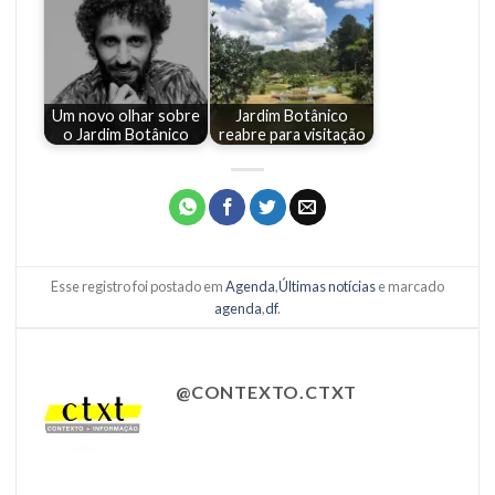
Um novo olhar sobre
Jardim Botânico
o Jardim Botânico
reabre para visitação
Esse registro foi postado em
Agenda
,
Últimas notícias
e marcado
agenda
,
df
.
@CONTEXTO.CTXT