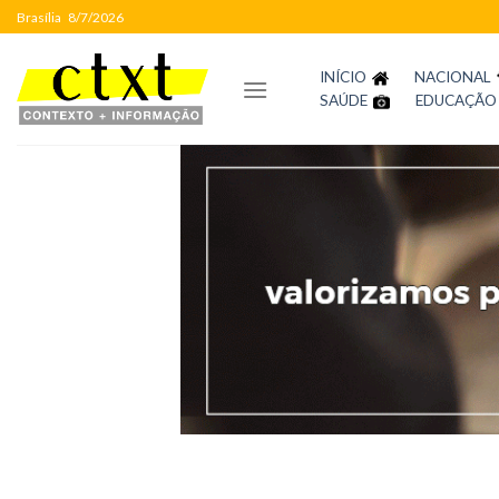
Skip
Brasília
8/7/2026
to
content
INÍCIO
NACIONAL
SAÚDE
EDUCAÇÃO