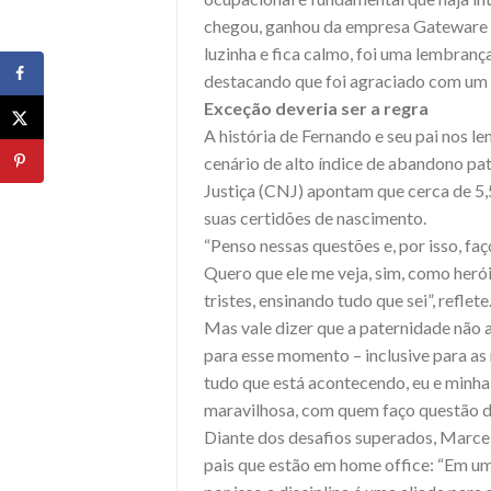
chegou, ganhou da empresa Gateware um
luzinha e fica calmo, foi uma lembrança
destacando que foi agraciado com um fi
Exceção deveria ser a regra
A história de Fernando e seu pai nos l
cenário de alto índice de abandono pa
Justiça (CNJ) apontam que cerca de 5,
suas certidões de nascimento.
“Penso nessas questões e, por isso, faç
Quero que ele me veja, sim, como herói
tristes, ensinando tudo que sei”, reflete
Mas vale dizer que a paternidade não 
para esse momento – inclusive para as
tudo que está acontecendo, eu e minha
maravilhosa, com quem faço questão de 
Diante dos desafios superados, Marcel
pais que estão em home office: “Em um