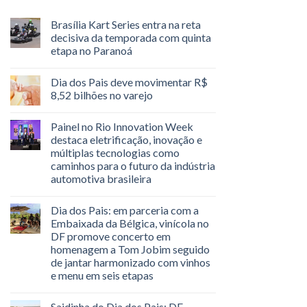
Brasília Kart Series entra na reta
decisiva da temporada com quinta
etapa no Paranoá
Dia dos Pais deve movimentar R$
8,52 bilhões no varejo
Painel no Rio Innovation Week
destaca eletrificação, inovação e
múltiplas tecnologias como
caminhos para o futuro da indústria
automotiva brasileira
Dia dos Pais: em parceria com a
Embaixada da Bélgica, vinícola no
DF promove concerto em
homenagem a Tom Jobim seguido
de jantar harmonizado com vinhos
e menu em seis etapas
Saidinha do Dia dos Pais: DF