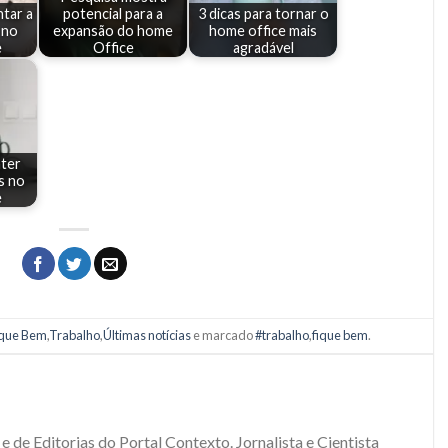
tar a
potencial para a
3 dicas para tornar o
 no
expansão do home
home office mais
e
Office
agradável
nter
s no
e
ique Bem
,
Trabalho
,
Últimas notícias
e marcado
#trabalho
,
fique bem
.
e de Editorias do Portal Contexto. Jornalista e Cientista