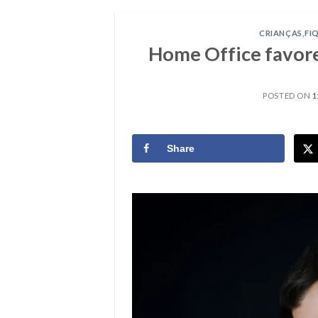
CRIANÇAS
,
FI
Home Office favorec
POSTED ON
1
Share