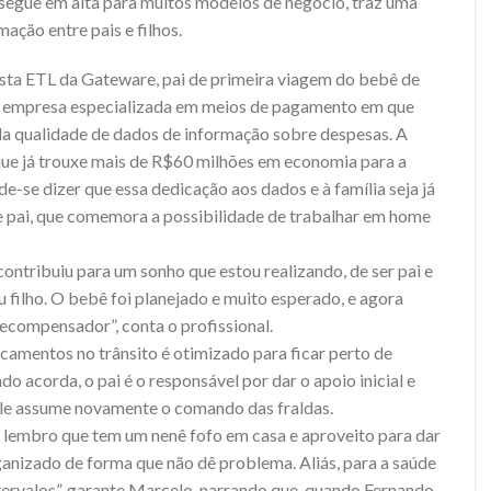
 segue em alta para muitos modelos de negócio, traz uma
ação entre pais e filhos.
ista ETL da Gateware, pai de primeira viagem do bebê de
a empresa especializada em meios de pagamento em que
da qualidade de dados de informação sobre despesas. A
 que já trouxe mais de R$60 milhões em economia para a
e-se dizer que essa dedicação aos dados e à família seja já
e pai, que comemora a possibilidade de trabalhar em home
contribuiu para um sonho que estou realizando, de ser pai e
ilho. O bebê foi planejado e muito esperado, e agora
compensador”, conta o profissional.
amentos no trânsito é otimizado para ficar perto de
 acorda, o pai é o responsável por dar o apoio inicial e
, ele assume novamente o comando das fraldas.
ho lembro que tem um nenê fofo em casa e aproveito para dar
anizado de forma que não dê problema. Aliás, para a saúde
tervalos”, garante Marcelo, narrando que, quando Fernando