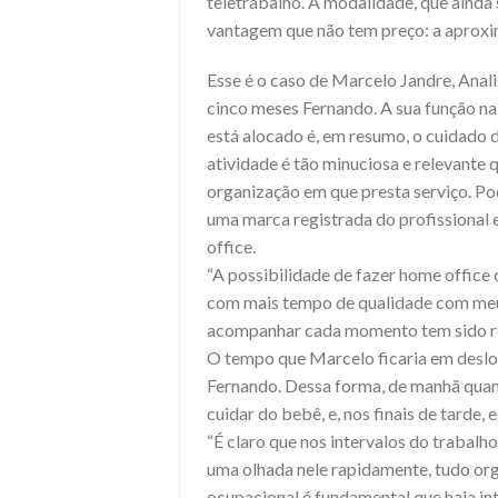
teletrabalho. A modalidade, que ainda
vantagem que não tem preço: a aproxim
Esse é o caso de Marcelo Jandre, Anal
cinco meses Fernando. A sua função n
está alocado é, em resumo, o cuidado 
atividade é tão minuciosa e relevante
organização em que presta serviço. Pod
uma marca registrada do profissional 
office.
“A possibilidade de fazer home office 
com mais tempo de qualidade com meu f
acompanhar cada momento tem sido re
O tempo que Marcelo ficaria em desloc
Fernando. Dessa forma, de manhã quando
cuidar do bebê, e, nos finais de tarde
“É claro que nos intervalos do trabal
uma olhada nele rapidamente, tudo org
ocupacional é fundamental que haja in