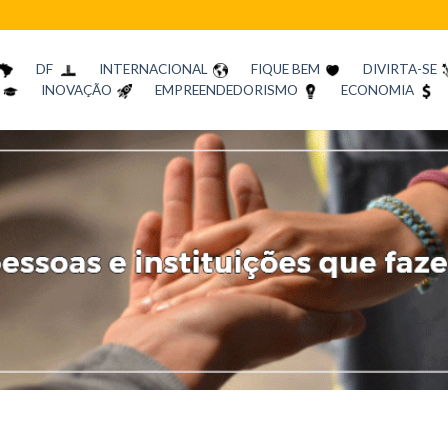
DF
INTERNACIONAL
FIQUE BEM
DIVIRTA-SE
INOVAÇÃO
EMPREENDEDORISMO
ECONOMIA