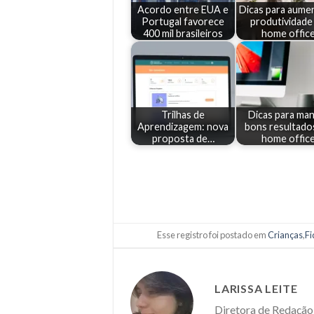
Acordo entre EUA e
Dicas para aumen
Portugal favorece
produtividade
400 mil brasileiros
home offic
Trilhas de
Dicas para ma
Aprendizagem: nova
bons resultado
proposta de…
home offic
Esse registro foi postado em
Crianças
,
F
LARISSA LEITE
Diretora de Redação 