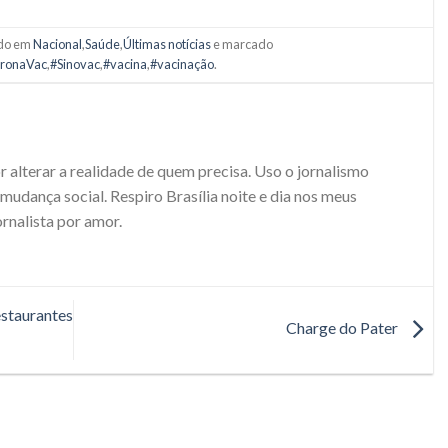
ado em
Nacional
,
Saúde
,
Últimas notícias
e marcado
ronaVac
,
#Sinovac
,
#vacina
,
#vacinação
.
r alterar a realidade de quem precisa. Uso o jornalismo
udança social. Respiro Brasília noite e dia nos meus
ornalista por amor.
staurantes
Charge do Pater