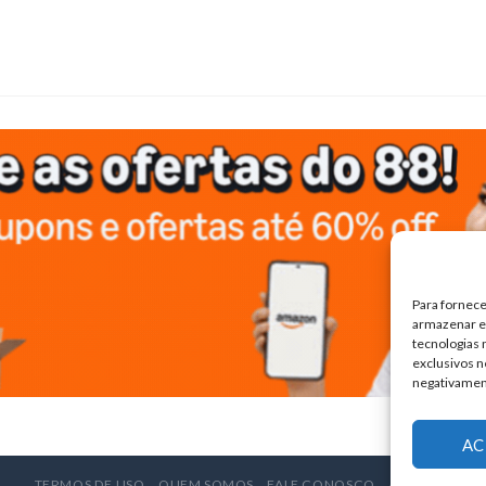
Para fornece
armazenar e/
tecnologias
exclusivos n
negativamen
AC
TERMOS DE USO
QUEM SOMOS
FALE CONOSCO
ANUNCIE