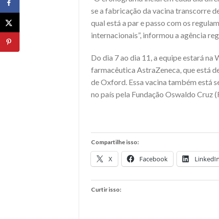
se a fabricação da vacina transcorre 
qual está a par e passo com os regulam
internacionais”, informou a agência re
Do dia 7 ao dia 11, a equipe estará na
farmacêutica AstraZeneca, que está d
de Oxford. Essa vacina também está se
no país pela Fundação Oswaldo Cruz (F
Compartilhe isso:
X
Facebook
LinkedI
Curtir isso: