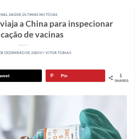
ONAL
,
SAÚDE
,
ÚLTIMAS NOTÍCIAS
viaja a China para inspecionar
icação de vacinas
 DE DEZEMBRO DE 2020
BY
VITOR TOBIAS
1
weet
Pin
SHARES