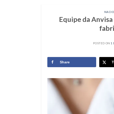
NACI
Equipe da Anvisa 
fabr
POSTED ON
1
Share
T