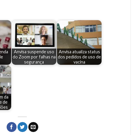
venda
Anvisa suspende uso
Anvisa atualiza status
de
do Zoom por falhas na
dos pedidos de uso de
segurança
vacina
im da
e de
iões