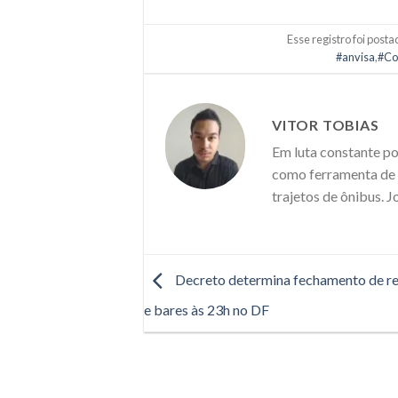
Esse registro foi post
#anvisa
,
#Co
VITOR TOBIAS
Em luta constante po
como ferramenta de m
trajetos de ônibus. J
Decreto determina fechamento de re
e bares às 23h no DF