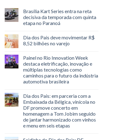
Brasília Kart Series entra na reta
decisiva da temporada com quinta
etapa no Paranoá
Dia dos Pais deve movimentar R$
8,52 bilhões no varejo
Painel no Rio Innovation Week
destaca eletrificação, inovação e
múltiplas tecnologias como
caminhos para o futuro da indústria
automotiva brasileira
Dia dos Pais: em parceria com a
Embaixada da Bélgica, vinícola no
DF promove concerto em
homenagem a Tom Jobim seguido
de jantar harmonizado com vinhos
e menu em seis etapas
Saidinha do Dia dos Pais: DF