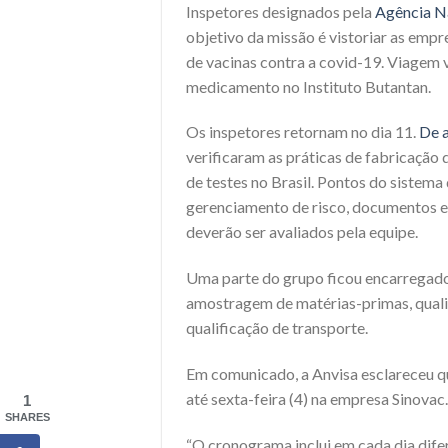
Inspetores designados pela
Agência Nac
objetivo da missão é vistoriar as empr
de vacinas contra a covid-19. Viagem v
medicamento no Instituto Butantan.
Os inspetores retornam no dia 11.
De a
verificaram as práticas de fabricação
de testes no Brasil. Pontos do sistem
gerenciamento de risco, documentos e
deverão ser avaliados pela equipe.
Uma parte do grupo ficou encarregado 
amostragem de matérias-primas, quali
qualificação de transporte.
Em comunicado, a Anvisa esclareceu q
até sexta-feira (4) na empresa Sinovac.
1
SHARES
“O cronograma inclui em cada dia difer