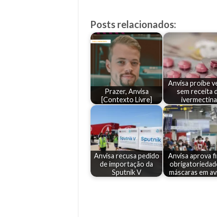
Posts relacionados:
Anvisa proíbe 
Prazer, Anvisa
sem receita 
[Contexto Livre]
ivermectina
Anvisa recusa pedido
Anvisa aprova f
de importação da
obrigatoriedad
Sputnik V
máscaras em av