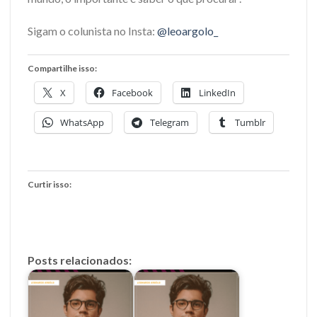
Sigam o colunista no Insta:
@leoargolo_
Compartilhe isso:
X
Facebook
LinkedIn
WhatsApp
Telegram
Tumblr
Curtir isso:
Posts relacionados: