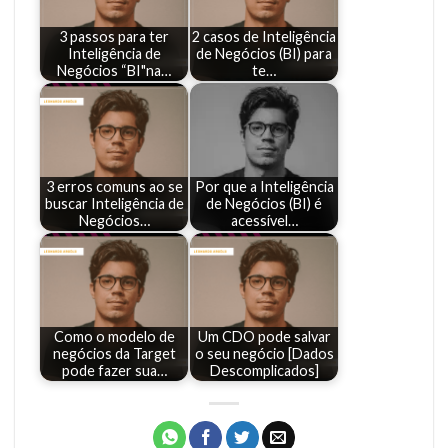
3 passos para ter
2 casos de Inteligência
Inteligência de
de Negócios (BI) para
Negócios “BI"na…
te…
3 erros comuns ao se
Por que a Inteligência
buscar Inteligência de
de Negócios (BI) é
Negócios…
acessível…
Como o modelo de
Um CDO pode salvar
negócios da Target
o seu negócio [Dados
pode fazer sua…
Descomplicados]