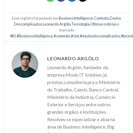
Esse registro foi postado em
BusinessIntelligence
,
Contexto
,
Dados
Descomplicados
,
Leonardo Argôlo
,
Tecnologia
,
Últimas notícias
e
marcado
#BI
,
#BusinessIntelligence
,
#contexto
,
#ctxt
,
#dadosdescomplicados
,
#tecno
LEONARDO ARGÔLO
Leonardo Argôlo, fundador da
empresa Modo IT Solution, já
prestou consultoria pra o Ministério
do Trabalho, Caesb, Banco Central,
Ministério da Indústria, Comércio
Exterior e Serviços entre outros
grandes órgãos e instituições.
Resolveu se especializar e atua na
área de Business Intelligence, Big