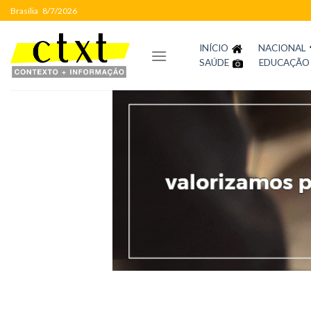
Skip
Brasília
8/7/2026
to
content
INÍCIO
NACIONAL
SAÚDE
EDUCAÇÃO