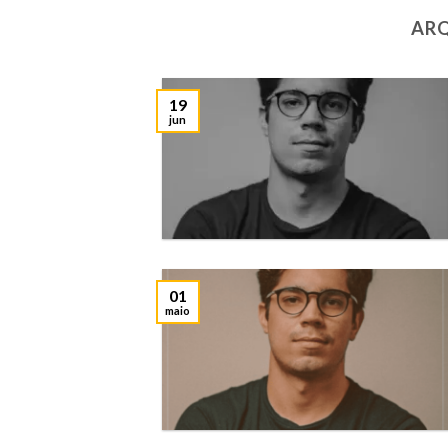
ARQ
19
jun
01
maio