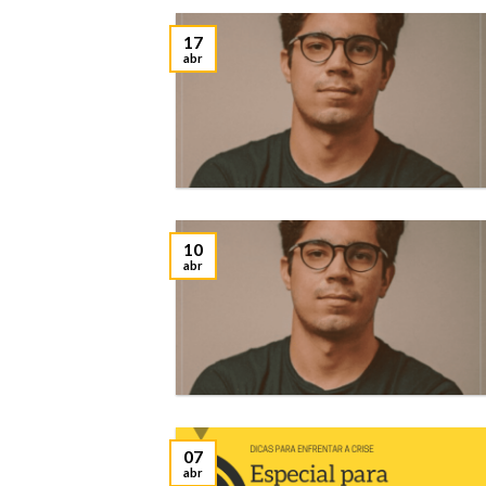
17
abr
10
abr
07
abr