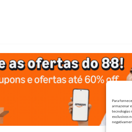
Para fornece
armazenar e/
tecnologias
exclusivos n
negativamen