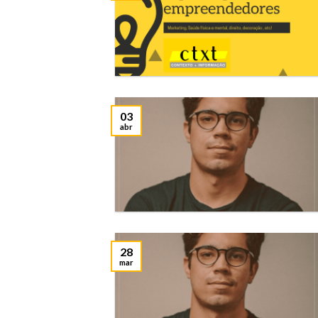
03
abr
28
mar