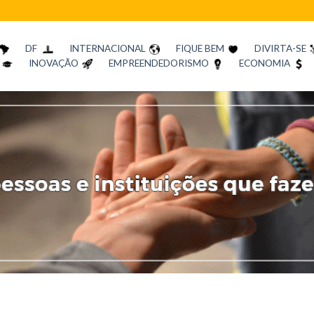
DF
INTERNACIONAL
FIQUE BEM
DIVIRTA-SE
INOVAÇÃO
EMPREENDEDORISMO
ECONOMIA