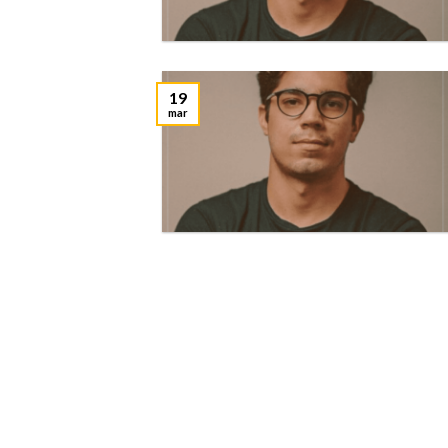
19
mar