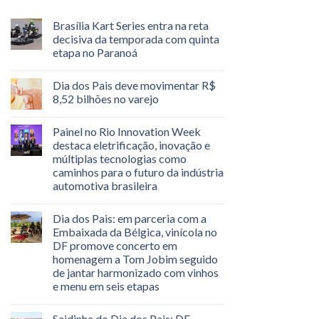
Brasília Kart Series entra na reta
decisiva da temporada com quinta
etapa no Paranoá
Dia dos Pais deve movimentar R$
8,52 bilhões no varejo
Painel no Rio Innovation Week
destaca eletrificação, inovação e
múltiplas tecnologias como
caminhos para o futuro da indústria
automotiva brasileira
Dia dos Pais: em parceria com a
Embaixada da Bélgica, vinícola no
DF promove concerto em
homenagem a Tom Jobim seguido
de jantar harmonizado com vinhos
e menu em seis etapas
Saidinha do Dia dos Pais: DF