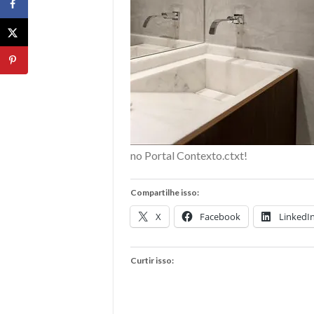
no Portal Contexto.ctxt!
Compartilhe isso:
X
Facebook
LinkedI
Curtir isso: