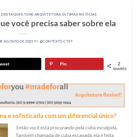
O
,
DESTAQUES
,
TUNE ARQUITETURA
,
ÚLTIMAS NOTÍCIAS
que você precisa saber sobre ela
DE AGOSTO DE 2021
BY
@CONTEXTO.CTXT
2
weet
Pin
SHARES
a e sofisticada com um diferencial único?
Então você está procurando pela cuba esculpida.
Também chamada de cuba escavada, ela é feita