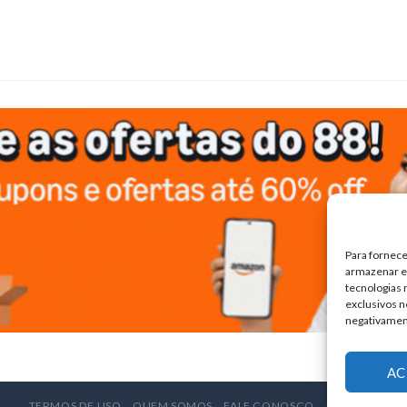
Para fornece
armazenar e/
tecnologias
exclusivos n
negativamen
AC
TERMOS DE USO
QUEM SOMOS
FALE CONOSCO
ANUNCIE