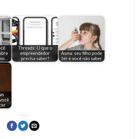
ocê
Threads: O que o
obre
empreendedor
Asma: seu filho pode
omo…
precisa saber?
ter e você não saber
as
 você
cer