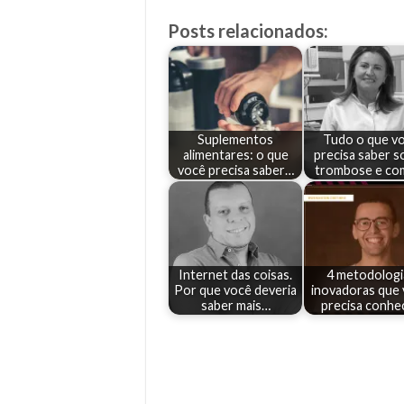
Posts relacionados:
Suplementos
Tudo o que v
alimentares: o que
precisa saber s
você precisa saber…
trombose e c
Internet das coisas.
4 metodologi
Por que você deveria
inovadoras que
saber mais…
precisa conhe