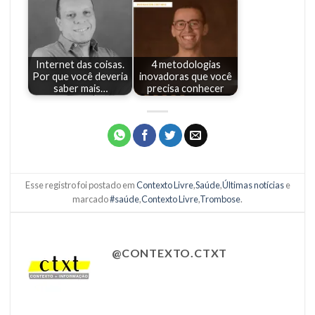
Internet das coisas.
4 metodologias
Por que você deveria
inovadoras que você
saber mais…
precisa conhecer
Esse registro foi postado em
Contexto Livre
,
Saúde
,
Últimas notícias
e
marcado
#saúde
,
Contexto Livre
,
Trombose
.
@CONTEXTO.CTXT