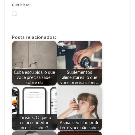
Curtir isso:
Carregando...
Posts relacionados:
Cuba esculpida, o que
Suplementos
você precisa saber
alimentares: o que
sobre ela
você precisa saber…
Threads: O que o
empreendedor
Asma: seu filho pode
precisa saber?
ter e você não saber