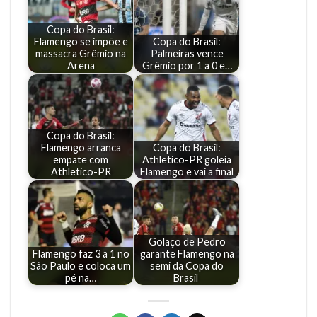
Copa do Brasil:
Flamengo se impõe e
Copa do Brasil:
massacra Grêmio na
Palmeiras vence
Arena
Grêmio por 1 a 0 e…
Copa do Brasil:
Flamengo arranca
Copa do Brasil:
empate com
Athletico-PR goleia
Athletico-PR
Flamengo e vai a final
Golaço de Pedro
Flamengo faz 3 a 1 no
garante Flamengo na
São Paulo e coloca um
semi da Copa do
pé na…
Brasil