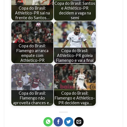
Copa do Brasil: Santos
Copa do Brasil:
e Athlético-PR
Athletico-PR sai na
decidem a vaga na
frente do Santos…
semi
Copa do Brasil:
Flamengo arranca
Copa do Brasil:
empate com
Athletico-PR goleia
Athletico-PR
Flamengo e vai a final
Copa do Brasil:
Copa do Brasil:
Flamengo não
Flamengo e Athletico-
aproveita chances e…
PR decidem vaga…