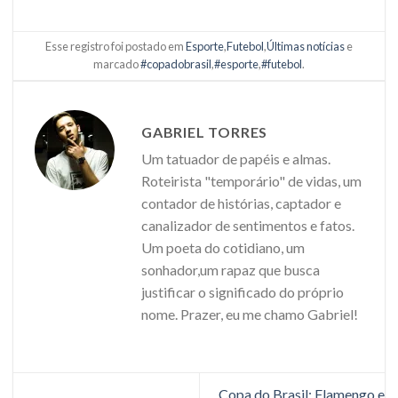
Esse registro foi postado em
Esporte
,
Futebol
,
Últimas notícias
e
marcado
#copadobrasil
,
#esporte
,
#futebol
.
GABRIEL TORRES
Um tatuador de papéis e almas.
Roteirista "temporário" de vidas, um
contador de histórias, captador e
canalizador de sentimentos e fatos.
Um poeta do cotidiano, um
sonhador,um rapaz que busca
justificar o significado do próprio
nome. Prazer, eu me chamo Gabriel!
Copa do Brasil: Flamengo e