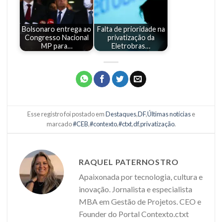
Bolsonaro entrega ao
Falta de prioridade na
Congresso Nacional
privatização da
MP para…
Eletrobras…
Esse registro foi postado em
Destaques
,
DF
,
Últimas notícias
e
marcado
#CEB
,
#contexto
,
#ctxt
,
df
,
privatização
.
RAQUEL PATERNOSTRO
Apaixonada por tecnologia, cultura e
inovação. Jornalista e especialista
MBA em Gestão de Projetos. CEO e
Founder do Portal Contexto.ctxt