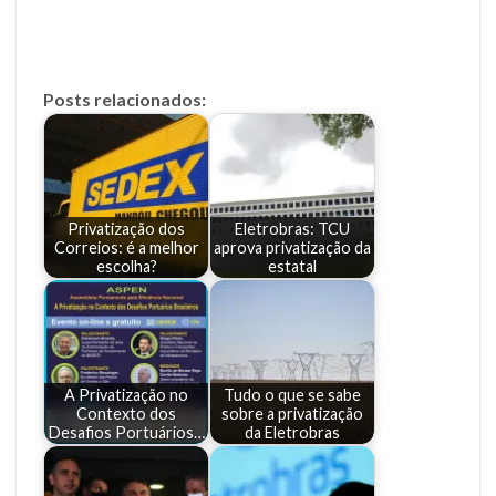
Posts relacionados:
Privatização dos
Eletrobras: TCU
Correios: é a melhor
aprova privatização da
escolha?
estatal
A Privatização no
Tudo o que se sabe
Contexto dos
sobre a privatização
Desafios Portuários…
da Eletrobras