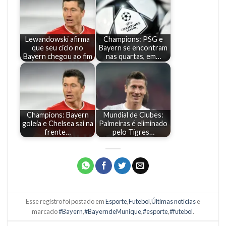
Lewandowski afirma
Champions: PSG e
que seu ciclo no
Bayern se encontram
Bayern chegou ao fim
nas quartas, em…
Champions: Bayern
Mundial de Clubes:
goleia e Chelsea sai na
Palmeiras é eliminado
frente…
pelo Tigres…
Esse registro foi postado em
Esporte
,
Futebol
,
Últimas notícias
e
marcado
#Bayern
,
#BayerndeMunique
,
#esporte
,
#futebol
.