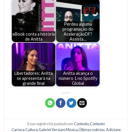
Perdeu alguma
programação do
eBook conta a história
AceleraçãoDF?
de Anitta
Assista…
Libertadores: Anitta
Anitta alcança o
se apresentará na
número 1 no Spotify
grande final
Global
Esse registro foi postado em
Contexto
,
Contexto
Carioca
,
Cultura
,
Gabriel Versiani
,
Música
,
Últimas notícias
.
Adicione