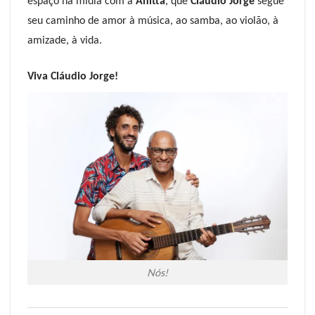
espaço na mídia com a
Anitta
, que
Cláudio Jorge
segue
seu caminho de amor à música, ao samba, ao violão, à
amizade, à vida.
Viva Cláudio Jorge!
Nós!