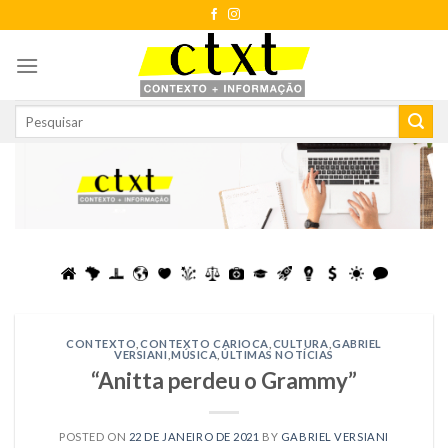
Skip
to
content
CONTEXTO
,
CONTEXTO CARIOCA
,
CULTURA
,
GABRIEL
VERSIANI
,
MÚSICA
,
ÚLTIMAS NOTÍCIAS
“Anitta perdeu o Grammy”
POSTED ON
22 DE JANEIRO DE 2021
BY
GABRIEL VERSIANI