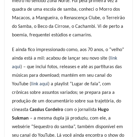
metrô no sentido Zona Norte. Fui pela primeira vez à
quadra de uma escola de samba, conheci o Morro dos
Macacos, a Mangueira, o Renascença Clube, o Terreirão
do Samba, o Beco da Cirrose, o Cachambi. Vi de perto a
boemia, frequentei estúdios e camarins.
E ainda fico impressionado como, aos 70 anos, o “velho”
ainda está a mil: acabou de lançar seu novo site (
link
aqui
) – que inclui fotos, releases e até as partituras das
músicas para download; mantém em seu canal do
YouTube (
link aqui
) a playlist “Lugar de fala”, com
crônicas sobre assuntos variados; se prepara para a
produção de um documentário sobre sua trajetória, do
cineasta
Cassius Cordeiro
com o jornalista
Hugo
Suk
man
– a mesma dupla já produziu, com ele, a
websérie “Sequestro do samba”, também disponível em
seu canal do YouTube. Lá você ainda encontra o show do