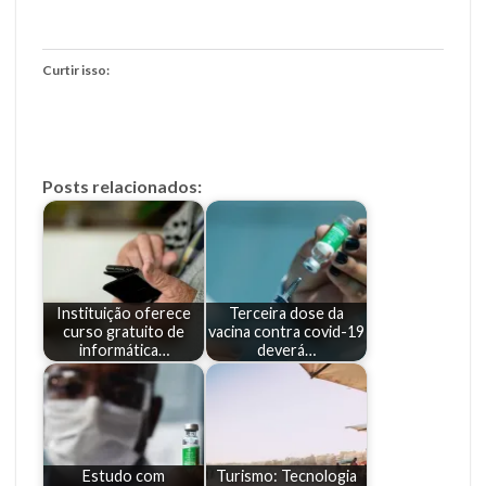
Curtir isso:
Posts relacionados:
Instituição oferece
Terceira dose da
curso gratuito de
vacina contra covid-19
informática…
deverá…
Estudo com
Turismo: Tecnologia