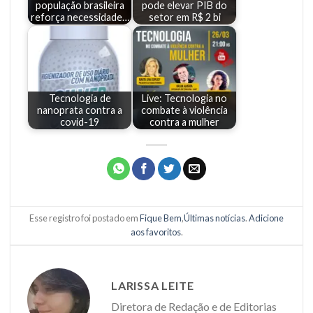
população brasileira
pode elevar PIB do
reforça necessidade…
setor em R$ 2 bi
Tecnologia de
Live: Tecnologia no
nanoprata contra a
combate à violência
covid-19
contra a mulher
Esse registro foi postado em
Fique Bem
,
Últimas notícias
.
Adicione
aos favoritos
.
LARISSA LEITE
Diretora de Redação e de Editorias