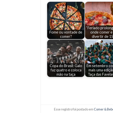
“Feriado prolong
Fome ou vontade de
onde comer e
comer?
divertir de 1
Copa do Brasil: Galo
Em setembro c
faz quatro e coloca
mais uma ediçã
mão na taça
Taça das Favela
Esse registro foi postado em
Comer & Beb