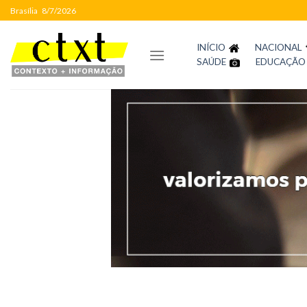
Skip
Brasília
8/7/2026
to
content
INÍCIO
NACIONAL
SAÚDE
EDUCAÇÃO