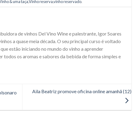
Vinho & uma taça
,
Vinho reserva
,
vinho reservado
.
ribuidora de vinhos Del Vino Wine e palestrante, Igor Soares
inhos a quase meia década. O seu principal curso é voltado
 que estão iniciando no mundo do vinho a aprender
er todos os aromas e sabores da bebida de forma simples e
Aila Beatriz promove oficina online amanhã (12)
olsonaro