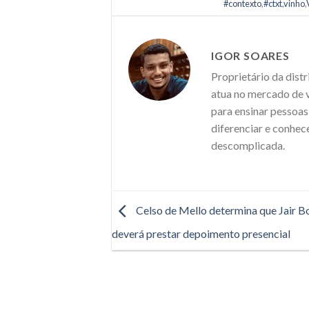
#contexto
,
#ctxt
,
vinho
,
IGOR SOARES
Proprietário da dist
atua no mercado de v
para ensinar pessoas
diferenciar e conhec
descomplicada.
Celso de Mello determina que Jair B
deverá prestar depoimento presencial