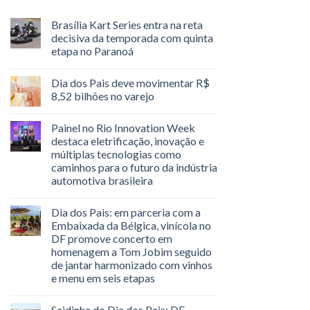
Brasília Kart Series entra na reta
decisiva da temporada com quinta
etapa no Paranoá
Dia dos Pais deve movimentar R$
8,52 bilhões no varejo
Painel no Rio Innovation Week
destaca eletrificação, inovação e
múltiplas tecnologias como
caminhos para o futuro da indústria
automotiva brasileira
Dia dos Pais: em parceria com a
Embaixada da Bélgica, vinícola no
DF promove concerto em
homenagem a Tom Jobim seguido
de jantar harmonizado com vinhos
e menu em seis etapas
Saidinha do Dia dos Pais: DF