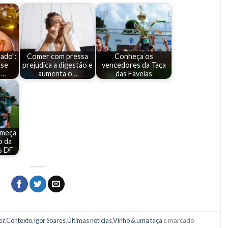
ado”:
Comer com pressa
Conheça os
 se
prejudica a digestão e
vencedores da Taça
5…
aumenta o…
das Favelas
omeça
o da
s DF
er
,
Contexto
,
Igor Soares
,
Últimas notícias
,
Vinho & uma taça
e marcado