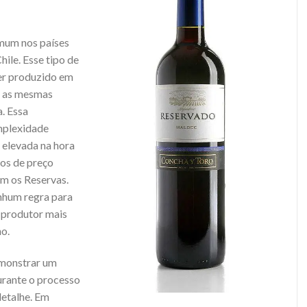
mum nos países
hile. Esse tipo de
ser produzido em
m as mesmas
a. Essa
omplexidade
elevada na hora
hos de preço
m os Reservas.
nhum regra para
 produtor mais
ho.
emonstrar um
rante o processo
detalhe. Em