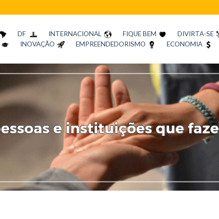
DF
INTERNACIONAL
FIQUE BEM
DIVIRTA-SE
INOVAÇÃO
EMPREENDEDORISMO
ECONOMIA