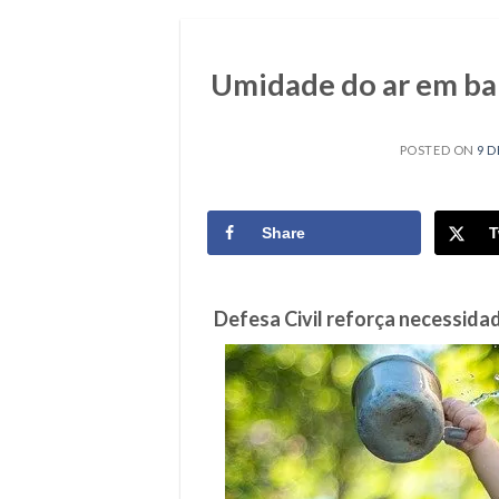
Umidade do ar em bai
POSTED ON
9 D
Share
T
Defesa Civil reforça necessid