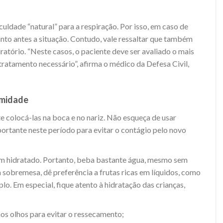
culdade “natural” para a respiração. Por isso, em caso de
anto antes a situação. Contudo, vale ressaltar que também
iratório. “Neste casos, o paciente deve ser avaliado o mais
 tratamento necessário”, afirma o médico da Defesa Civil,
 umidade
e colocá-las na boca e no nariz. Não esqueça de usar
portante neste período para evitar o contágio pelo novo
m hidratado. Portanto, beba bastante água, mesmo sem
a sobremesa, dê preferência a frutas ricas em líquidos, como
lo. Em especial, fique atento à hidratação das crianças,
 nos olhos para evitar o ressecamento;