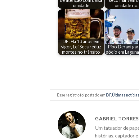
de atenção com baixa
seco mantém b
umidade
umidade no
DF: Há 13 anos em
vigor, Lei Seca reduz
Pipo Derani ga
mortes no trânsito
pódio em Laguna
Esse registro foi postado em
DF
,
Últimas notícia
GABRIEL TORRE
Um tatuador de papéi
histórias, captador 