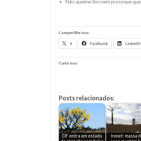
Não queime lixo nem provoque que
Compartilhe isso:
X
Facebook
LinkedI
Curtir isso:
Posts relacionados:
DF entra em estado
Inmet: massa d