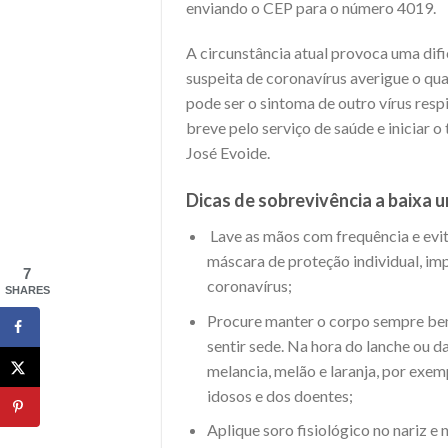
enviando o CEP para o número 4019.
A circunstância atual provoca uma difi
suspeita de coronavírus averigue o qu
pode ser o sintoma de outro vírus resp
breve pelo serviço de saúde e iniciar o
José Evoide.
Dicas de sobrevivência a baixa
Lave as mãos com frequência e evit
máscara de proteção individual, im
7
coronavírus;
SHARES
Procure manter o corpo sempre be
sentir sede. Na hora do lanche ou d
melancia, melão e laranja, por exemp
idosos e dos doentes;
Aplique soro fisiológico no nariz e