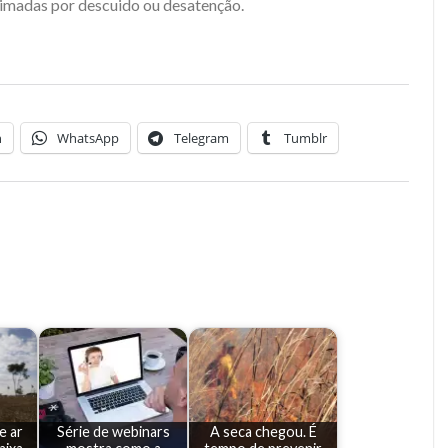
imadas por descuido ou desatenção.
n
WhatsApp
Telegram
Tumblr
e ar
Série de webinars
A seca chegou. É