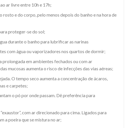
 ao ar livre entre 10h e 17h;
do rosto e do corpo, pelo menos depois do banho e na hora de
ara proteger-se do sol;
ua durante o banho para lubrificar as narinas
tes com água ou vaporizadores nos quartos de dormir;
ia prolongada em ambientes fechados ou com ar
das mucosas aumenta o risco de infecções das vias aéreas;
ejada. O tempo seco aumenta a concentração de ácaros,
nas e carpetes;
antam o pó por onde passam. Dê preferência para
 “exaustor”, com ar direcionado para cima. Ligados para
am a poeira que se mistura no ar;