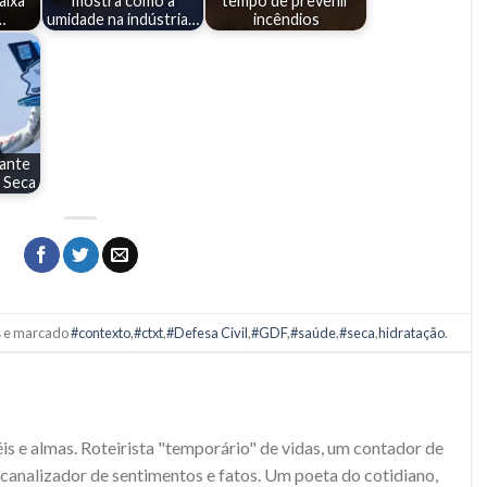
aixa
mostra como a
tempo de prevenir
…
umidade na indústria…
incêndios
rante
 Seca
s
e marcado
#contexto
,
#ctxt
,
#Defesa Civil
,
#GDF
,
#saúde
,
#seca
,
hidratação
.
S
s e almas. Roteirista "temporário" de vidas, um contador de
e canalizador de sentimentos e fatos. Um poeta do cotidiano,