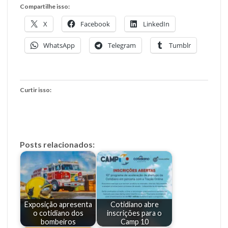
Compartilhe isso:
X
Facebook
LinkedIn
WhatsApp
Telegram
Tumblr
Curtir isso:
Posts relacionados:
Exposição apresenta
Cotidiano abre
o cotidiano dos
inscrições para o
bombeiros
Camp 10