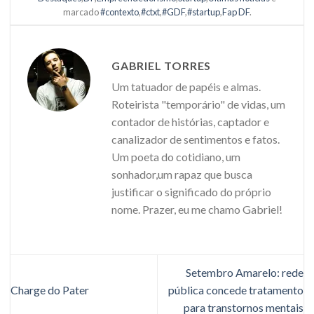
marcado
#contexto
,
#ctxt
,
#GDF
,
#startup
,
Fap DF
.
GABRIEL TORRES
Um tatuador de papéis e almas.
Roteirista "temporário" de vidas, um
contador de histórias, captador e
canalizador de sentimentos e fatos.
Um poeta do cotidiano, um
sonhador,um rapaz que busca
justificar o significado do próprio
nome. Prazer, eu me chamo Gabriel!
Setembro Amarelo: rede
Charge do Pater
pública concede tratamento
para transtornos mentais