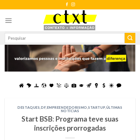
Skip
to
content
DESTAQUES
,
DF
,
EMPREENDEDORISMO
,
STARTUP
,
ÚLTIMAS
NOTÍCIAS
Start BSB: Programa teve suas
inscrições prorrogadas