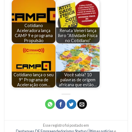
Cotidiano
Aceleradora lança
Renata Veneri lança
CAMP 9 e programa
livro “Atividade Física
Propulsão
no Cotidiano”
Cotidiano lança o seu
Você sabia? 10
9º Programa de
palavras de origem
Aceleração com…
africana que estão…
Esse registro foi postado em
Destaques
,
DF
,
Empreendedorismo
,
Startup
,
Últimas notícias
e