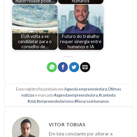
maternidade pode…
‘humanos’
EUA volta a se
Futuro do trabalho
candidatar para o
requer sinergia entre
conselho de…
humanos e IA
Esse registro foi postado em
Agenda empreendedora
,
Últimas
notícias
e marcado
#agendaempreendedora
,
#contexto
#ctxt
,
#empreendedorismo
,
#RecursosHumanos
.
VITOR TOBIAS
Em luta constante por alterar a