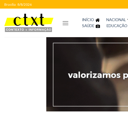
Skip
Brasília
8/8/2026
to
content
INÍCIO
NACIONAL
SAÚDE
EDUCAÇÃO