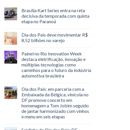
Brasília Kart Series entra na reta
decisiva da temporada com quinta
etapa no Paranoá
Dia dos Pais deve movimentar R$
8,52 bilhões no varejo
Painel no Rio Innovation Week
destaca eletrificação, inovação e
múltiplas tecnologias como
caminhos para o futuro da indústria
automotiva brasileira
Dia dos Pais: em parceria com a
Embaixada da Bélgica, vinícola no
DF promove concerto em
homenagem a Tom Jobim seguido
de jantar harmonizado com vinhos
e menu em seis etapas
Saidinha do Dia dos Pais: DF