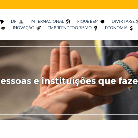
DF
INTERNACIONAL
FIQUE BEM
DIVIRTA-SE
INOVAÇÃO
EMPREENDEDORISMO
ECONOMIA