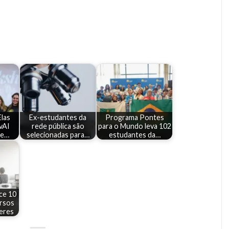
las
Ex-estudantes da
Programa Pontes
vAI
rede pública são
para o Mundo leva 102
 e…
selecionadas para…
estudantes da…
ce 10
ursos
eres