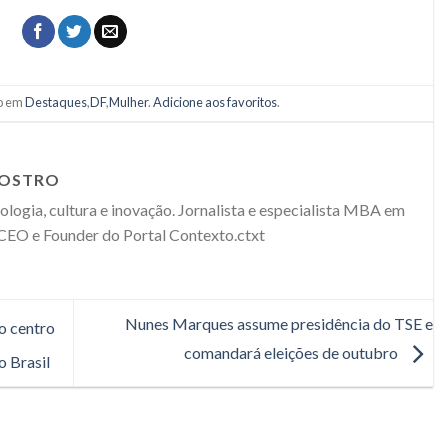
do em
Destaques
,
DF
,
Mulher
.
Adicione aos favoritos
.
NOSTRO
logia, cultura e inovação. Jornalista e especialista MBA em
 CEO e Founder do Portal Contexto.ctxt
Nunes Marques assume presidência do TSE e
o centro
comandará eleições de outubro
o Brasil