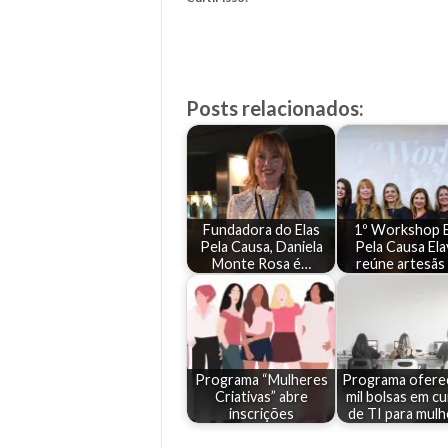
Posts relacionados:
Fundadora do Elas
1º Workshop E
Pela Causa, Daniela
Pela Causa Ela
Monte Rosa é…
reúne artesãs
Programa “Mulheres
Programa ofere
Criativas” abre
mil bolsas em c
inscrições
de TI para mulh