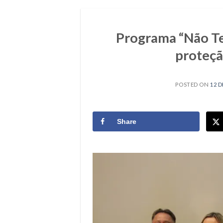
Programa “Não Te
proteçã
POSTED ON
12 D
Share