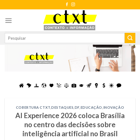
Skip
to
content
COBERTURA CTXT
,
DESTAQUES
,
DF
,
EDUCAÇÃO
,
INOVAÇÃO
AI Experience 2026 coloca Brasília
no centro das decisões sobre
inteligência artificial no Brasil