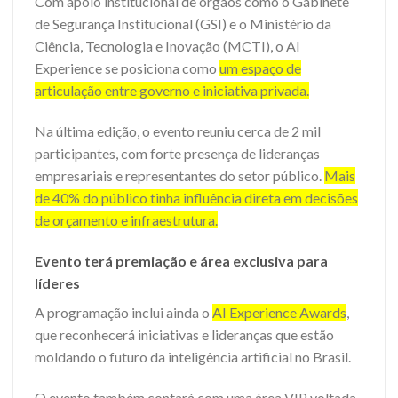
Com apoio institucional de órgãos como o Gabinete
de Segurança Institucional (GSI) e o Ministério da
Ciência, Tecnologia e Inovação (MCTI), o AI
Experience se posiciona como
um espaço de
articulação entre governo e iniciativa privada.
Na última edição, o evento reuniu cerca de 2 mil
participantes, com forte presença de lideranças
empresariais e representantes do setor público.
Mais
de 40% do público tinha influência direta em decisões
de orçamento e infraestrutura.
Evento terá premiação e área exclusiva para
líderes
A programação inclui ainda o
AI Experience Awards
,
que reconhecerá iniciativas e lideranças que estão
moldando o futuro da inteligência artificial no Brasil.
O evento também contará com uma área VIP voltada