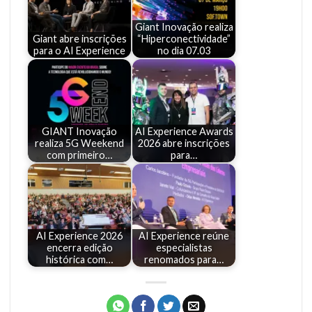
Giant Inovação realiza
Giant abre inscrições
“Hiperconectividade”
para o AI Experience
no dia 07.03
GIANT Inovação
AI Experience Awards
realiza 5G Weekend
2026 abre inscrições
com primeiro…
para…
AI Experience 2026
AI Experience reúne
encerra edição
especialistas
histórica com…
renomados para…