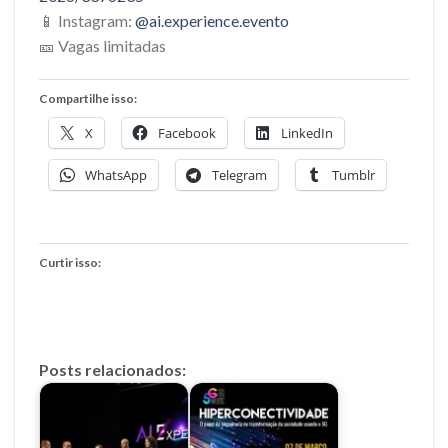
📱 Instagram:
@ai.experience.evento
🎫 Vagas limitadas
Compartilhe isso:
X
Facebook
LinkedIn
WhatsApp
Telegram
Tumblr
Curtir isso:
Posts relacionados: