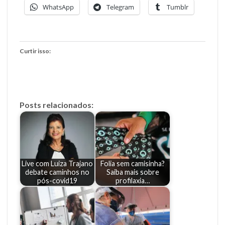
WhatsApp
Telegram
Tumblr
Curtir isso:
Posts relacionados:
Live com Luiza Trajano
Folia sem camisinha?
debate caminhos no
Saiba mais sobre
pós-covid19
profilaxia…