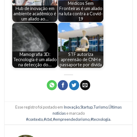
Médicos Sem
Hub de inovação em
Fronteiras é um aliado
ambiente acadêmico é
na luta contra a Covid-
um aliado ao…
19
Mamografia 3D:
STF autoriza
Tecnologia é um aliado
apreensão de CNH e
na detecção do…
passaporte por dívida
Esse registro foi postado em
Inovação
,
Startup
,
Turismo
,
Últimas
notícias
e marcado
#contexto
,
#ctxt
,
#empreendedorismo
,
#tecnologia
.