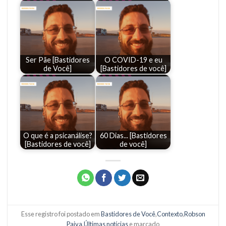
Ser Pãe [Bastidores
O COVID-19 e eu
de Você]
[Bastidores de você]
O que é a psicanálise?
60 Dias... [Bastidores
[Bastidores de você]
de você]
Esse registro foi postado em
Bastidores de Você
,
Contexto
,
Robson
Paiva
,
Últimas notícias
e marcado