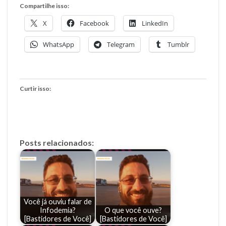
Compartilhe isso:
X
Facebook
LinkedIn
WhatsApp
Telegram
Tumblr
Curtir isso:
Posts relacionados:
Você já ouviu falar de
Infodemia?
O que você ouve?
[Bastidores de Você]
[Bastidores de Você]