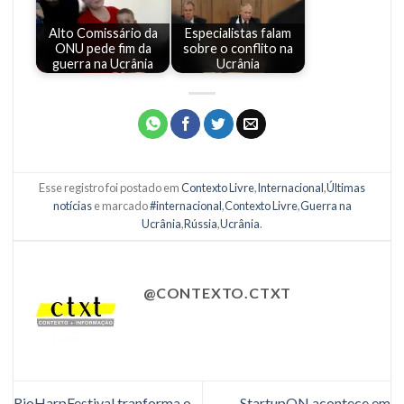
Alto Comissário da
Especialistas falam
ONU pede fim da
sobre o conflito na
guerra na Ucrânia
Ucrânia
Esse registro foi postado em
Contexto Livre
,
Internacional
,
Últimas
notícias
e marcado
#internacional
,
Contexto Livre
,
Guerra na
Ucrânia
,
Rússia
,
Ucrânia
.
@CONTEXTO.CTXT
RioHarpFestival tranforma o
StartupON acontece em