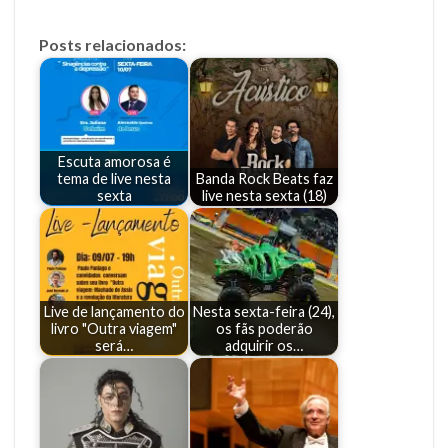
Posts relacionados:
Escuta amorosa é
tema de live nesta
Banda Rock Beats faz
sexta
live nesta sexta (18)
Live de lançamento do
Nesta sexta-feira (24),
livro "Outra viagem"
os fãs poderão
será…
adquirir os…