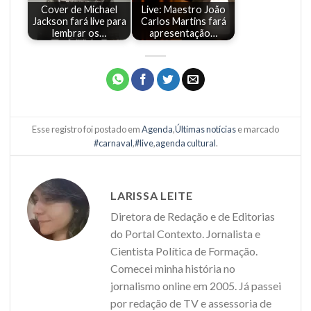
Cover de Michael
Live: Maestro João
Jackson fará live para
Carlos Martins fará
lembrar os…
apresentação…
Esse registro foi postado em
Agenda
,
Últimas notícias
e marcado
#carnaval
,
#live
,
agenda cultural
.
LARISSA LEITE
Diretora de Redação e de Editorias
do Portal Contexto. Jornalista e
Cientista Política de Formação.
Comecei minha história no
jornalismo online em 2005. Já passei
por redação de TV e assessoria de