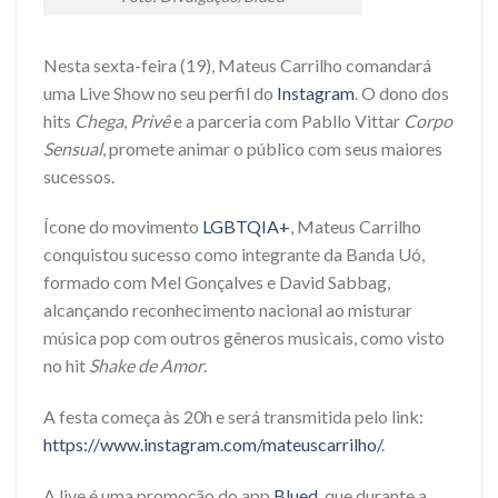
Nesta sexta-feira (19), Mateus Carrilho comandará
uma Live Show no seu perfil do
Instagram
. O dono dos
hits
Chega
,
Privê
e a parceria com Pabllo Vittar
Corpo
Sensual
, promete animar o público com seus maiores
sucessos.
Ícone do movimento
LGBTQIA+
, Mateus Carrilho
conquistou sucesso como integrante da Banda Uó,
formado com Mel Gonçalves e David Sabbag,
alcançando reconhecimento nacional ao misturar
música pop com outros gêneros musicais, como visto
no hit
Shake de Amor
.
A festa começa às 20h e será transmitida pelo link:
https://www.instagram.com/mateuscarrilho/
.
A live é uma promoção do app
Blued
, que durante a