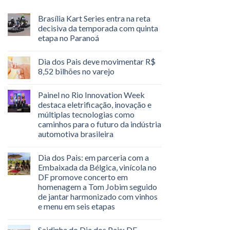
Brasília Kart Series entra na reta
decisiva da temporada com quinta
etapa no Paranoá
Dia dos Pais deve movimentar R$
8,52 bilhões no varejo
Painel no Rio Innovation Week
destaca eletrificação, inovação e
múltiplas tecnologias como
caminhos para o futuro da indústria
automotiva brasileira
Dia dos Pais: em parceria com a
Embaixada da Bélgica, vinícola no
DF promove concerto em
homenagem a Tom Jobim seguido
de jantar harmonizado com vinhos
e menu em seis etapas
Saidinha do Dia dos Pais: DF