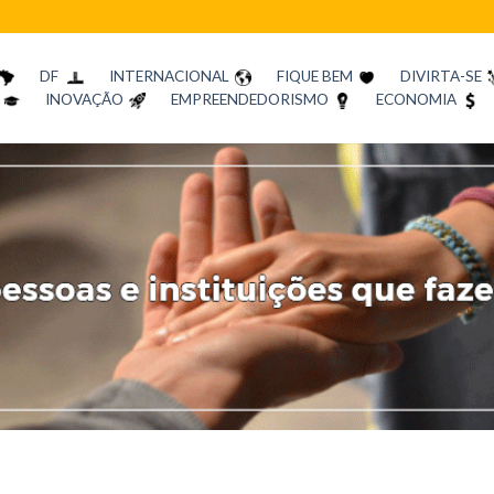
DF
INTERNACIONAL
FIQUE BEM
DIVIRTA-SE
INOVAÇÃO
EMPREENDEDORISMO
ECONOMIA