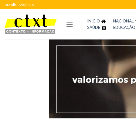
Skip
Brasília
8/8/2026
to
content
INÍCIO
NACIONAL
SAÚDE
EDUCAÇÃO