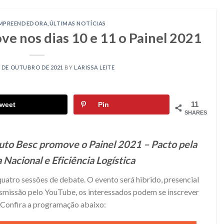
MPREENDEDORA
,
ÚLTIMAS NOTÍCIAS
ve nos dias 10 e 11 o Painel 2021
8 DE OUTUBRO DE 2021
BY
LARISSA LEITE
11
weet
Pin
SHARES
tuto Besc promove o Painel 2021 – Pacto pela
 Nacional e Eficiência Logística
quatro sessões de debate. O evento será hibrido, presencial
smissão pelo YouTube, os interessados podem se inscrever
. Confira a programação abaixo: