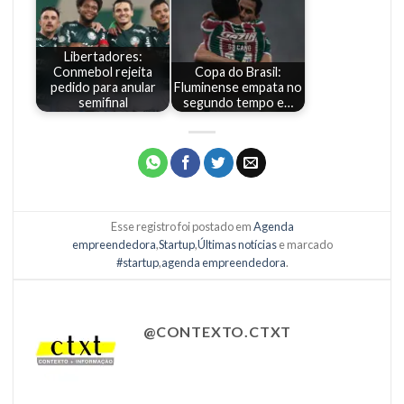
Libertadores:
Conmebol rejeita
Copa do Brasil:
pedido para anular
Fluminense empata no
semifinal
segundo tempo e…
Esse registro foi postado em
Agenda
empreendedora
,
Startup
,
Últimas notícias
e marcado
#startup
,
agenda empreendedora
.
@CONTEXTO.CTXT