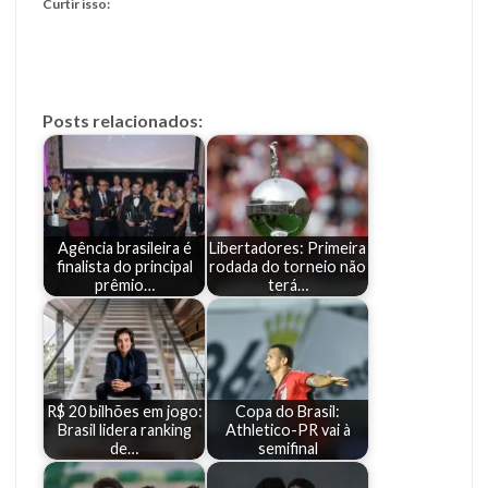
Curtir isso:
Posts relacionados:
Agência brasileira é
Libertadores: Primeira
finalista do principal
rodada do torneio não
prêmio…
terá…
R$ 20 bilhões em jogo:
Copa do Brasil:
Brasil lidera ranking
Athletico-PR vai à
de…
semifinal