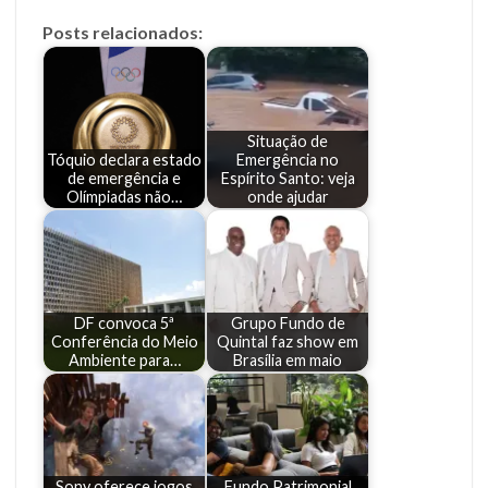
Posts relacionados:
Situação de
Tóquio declara estado
Emergência no
de emergência e
Espírito Santo: veja
Olímpiadas não…
onde ajudar
DF convoca 5ª
Grupo Fundo de
Conferência do Meio
Quintal faz show em
Ambiente para…
Brasília em maio
Sony oferece jogos
Fundo Patrimonial