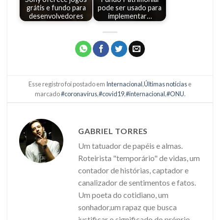
grátis e fundo para
pode ser usado para
desenvolvedores
implementar…
Esse registro foi postado em
Internacional
,
Últimas notícias
e
marcado
#coronavírus
,
#covid19
,
#internacional
,
#ONU
.
GABRIEL TORRES
Um tatuador de papéis e almas.
Roteirista "temporário" de vidas, um
contador de histórias, captador e
canalizador de sentimentos e fatos.
Um poeta do cotidiano, um
sonhador,um rapaz que busca
justificar o significado do próprio