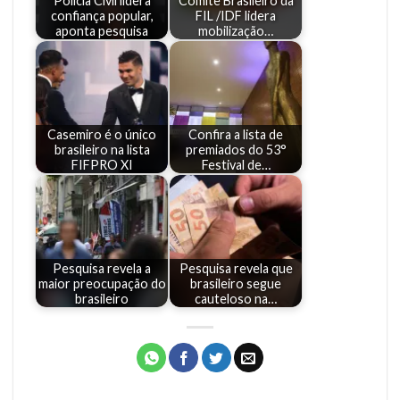
Polícia Civil lidera
Comitê Brasileiro da
confiança popular,
FIL /IDF lidera
aponta pesquisa
mobilização…
Casemiro é o único
Confira a lista de
brasileiro na lista
premiados do 53°
FIFPRO XI
Festival de…
Pesquisa revela a
Pesquisa revela que
maior preocupação do
brasileiro segue
brasileiro
cauteloso na…