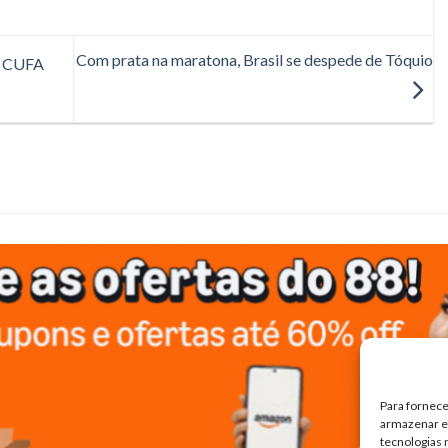
Com prata na maratona, Brasil se despede de Tóquio
o CUFA
Para fornece
armazenar e/
tecnologias