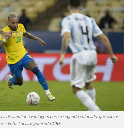
sca de ampliar a vantagem para o segundo colocado, que são os
s – Foto: Lucas Figueiredo/
CBF