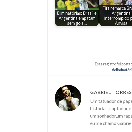
Fifa remarca Bra
Eliminatórias: Brasil e
Argentina
Argentina empatam
interrompido p
sem gols…
Anvisa
Esse registro foi post
#eliminatór
GABRIEL TORRE
Um tatuador de papéi
histórias, captador 
um sonhador,um rapaz
eu me chamo Gabriel