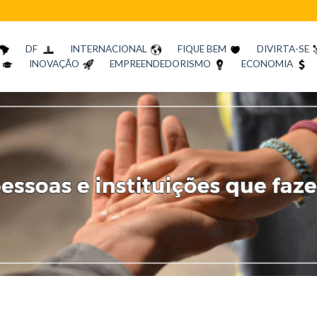
DF
INTERNACIONAL
FIQUE BEM
DIVIRTA-SE
INOVAÇÃO
EMPREENDEDORISMO
ECONOMIA