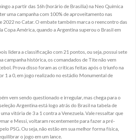
ingo a partir das 16h (horário de Brasília) na Neo Química
nter uma campanha com 100% de aproveitamento nas
de 2022 no Catar. O embate também marca o reencontro das
o da Copa América, quando a Argentina superou o Brasil em
is lidera a classificação com 21 pontos, ou seja, possui sete
ma campanha histórica, os comandados de Tite não vem
ol. Prova disso foram as críticas feitas após o triunfo na
por 1 a 0, em jogo realizado no estádio Monumental de
mbém vem sendo questionado e irregular, mas chega para o
eleção Argentina está logo atrás do Brasil na tabela de
uma vitória de 3 a 1 contra a Venezuela. Vale ressaltar que
mar e Messi, voltaram recentemente para fazer a pré-
lo PSG. Ou seja, não estão em sua melhor forma física,
uilibrar o jogo em um lance.