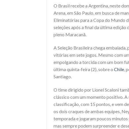
O Brasil recebe a Argentina, neste dom
Arena, em São Paulo, em busca de ma
Eliminatórias para a Copa do Mundo 
seleções após a final da última ediçã
pleno Maracanã.
A Seleção Brasileira chega embalada, po
vitórias em sete jogos. Mesmo com u
empolgando a torcida com um bom futeb
última quinta-feira (2), sobre o
Chile
, 
Santiago.
O time dirigido por Lionel Scaloni ta
clássico com um momento positivo. A s
classificação, com 15 pontos, e vem de 
os dois craques de ambas equipes, Ney
temporada e jogaram poucos minutos pe
mas sempre podem surpreender e deseq