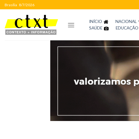
Skip
Brasília
8/7/2026
to
content
INÍCIO
NACIONAL
SAÚDE
EDUCAÇÃO