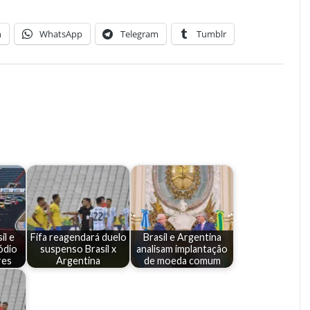
n
WhatsApp
Telegram
Tumblr
il e
Fifa reagendará duelo
Brasil e Argentina
ódio
suspenso Brasil x
analisam implantação
res
Argentina
de moeda comum