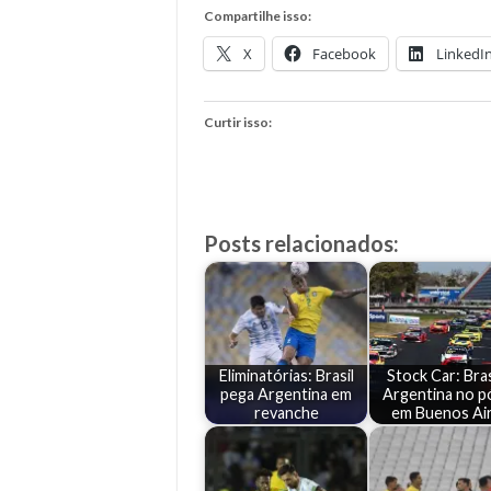
Compartilhe isso:
X
Facebook
LinkedI
Curtir isso:
Posts relacionados:
Eliminatórias: Brasil
Stock Car: Bras
pega Argentina em
Argentina no p
revanche
em Buenos Ai