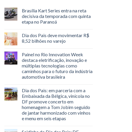
Brasília Kart Series entra na reta
decisiva da temporada com quinta
etapa no Paranoá
Dia dos Pais deve movimentar R$
8,52 bilhões no varejo
Painel no Rio Innovation Week
destaca eletrificação, inovação e
múltiplas tecnologias como
caminhos para o futuro da indústria
automotiva brasileira
Dia dos Pais: em parceria com a
Embaixada da Bélgica, vinícola no
DF promove concerto em
homenagem a Tom Jobim seguido
de jantar harmonizado com vinhos
e menu em seis etapas
Saidinha do Dia dos Pais: DF