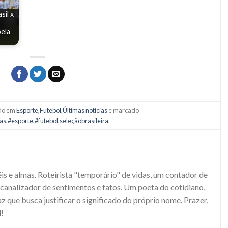
sil x
ela
ado em
Esporte
,
Futebol
,
Últimas notícias
e marcado
ias
,
#esporte
,
#futebol
,
seleçãobrasileira
.
S
s e almas. Roteirista "temporário" de vidas, um contador de
e canalizador de sentimentos e fatos. Um poeta do cotidiano,
 que busca justificar o significado do próprio nome. Prazer,
!