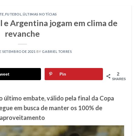
TE
,
FUTEBOL
,
ÚLTIMAS NOTÍCIAS
il e Argentina jogam em clima de
revanche
E SETEMBRO DE 2021
BY
GABRIEL TORRES
2
weet
Pin
SHARES
 último embate, válido pela final da Copa
segue em busca de manter os 100% de
aproveitamento