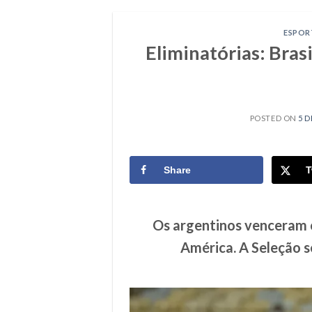
ESPOR
Eliminatórias: Bras
POSTED ON
5 D
Share
T
Os argentinos venceram o
América. A Seleção 